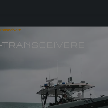
ransceivere
 -TRANSCEIVERE