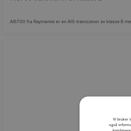
AIS700 fra Raymarine er en AIS-transceiver av klasse B me
Vi bruker 
også informa
kombinere 