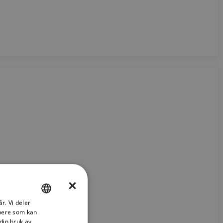
×
r. Vi deler
ENGLISH
tnere som kan
FRENCH
din bruk av