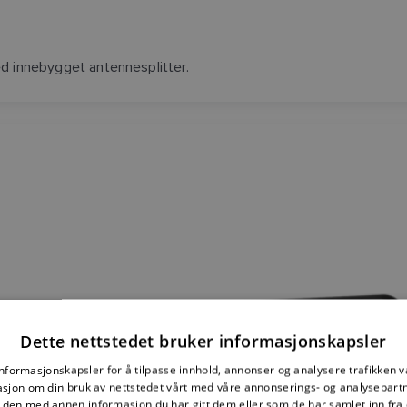
d innebygget antennesplitter.
Dette nettstedet bruker informasjonskapsler
informasjonskapsler for å tilpasse innhold, annonser og analysere trafikken vå
sjon om din bruk av nettstedet vårt med våre annonserings- og analysepar
den med annen informasjon du har gitt dem eller som de har samlet inn fra 