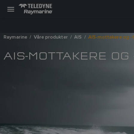
Raymarine
Våre produkter
AIS
AIS-mottakere og -t
AIS-MOTTAKERE OG