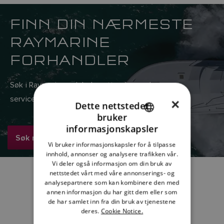
FINN DIN NÆRMESTE
RAYMARINE
FORHANDLER
Søk i Raymarines globale nettverk av salgs- og
serviceforhandlere her.
×
Dette nettstedet
bruker
ENGLISH
informasjonskapsler
Søk nå
FRENCH
Vi bruker informasjonskapsler for å tilpasse
innhold, annonser og analysere trafikken vår.
DANISH
Vi deler også informasjon om din bruk av
ITALIAN
nettstedet vårt med våre annonserings- og
analysepartnere som kan kombinere den med
SWEDISH
annen informasjon du har gitt dem eller som
de har samlet inn fra din bruk av tjenestene
GERMAN
deres.
Cookie Notice.
DUTCH