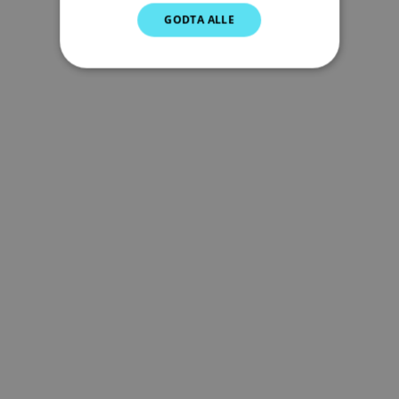
GODTA ALLE
SPANISH
NORWEGIAN
FINNISH