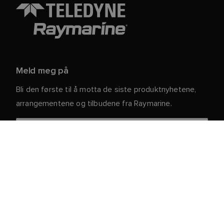
Meld meg på
Bli den første til å motta de siste produktnyhetene,
arrangementene og tilbudene fra Raymarine.
Dine personlige opplysninger er trygge hos oss. For
mer informasjon og detaljer om hvordan du avslutter
abonnementet, kan du lese vår
.
personvernerklæring