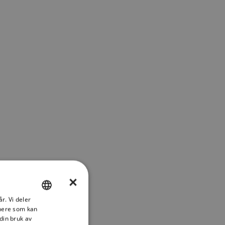
×
r. Vi deler
ENGLISH
tnere som kan
FRENCH
din bruk av