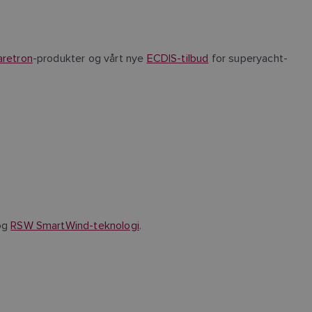
retron
-produkter og vårt nye
ECDIS-tilbud
for superyacht-
og
RSW SmartWind-teknologi
.