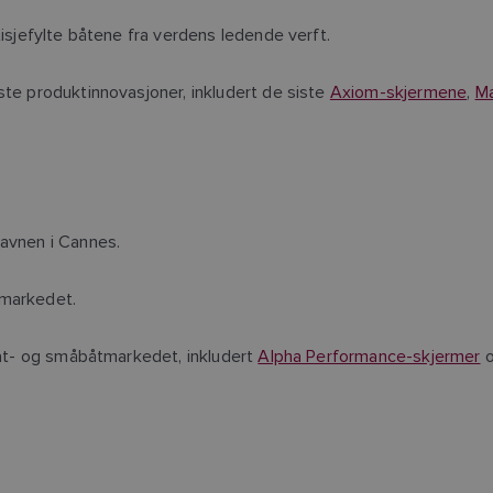
tisjefylte båtene fra verdens ledende verft.
ste produktinnovasjoner, inkludert de siste
Axiom-skjermene
,
Ma
havnen i Cannes.
tmarkedet.
lbåt- og småbåtmarkedet, inkludert
Alpha Performance-skjermer