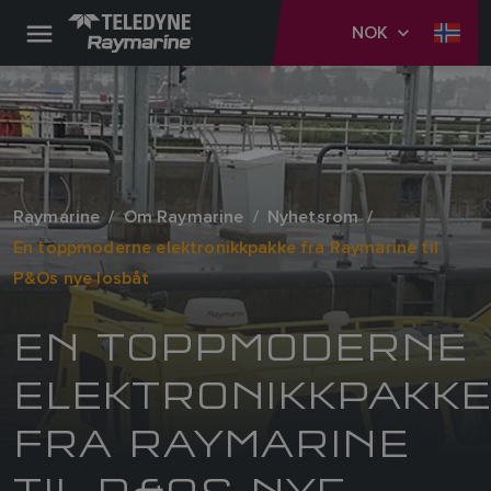
NOK
Raymarine
Om Raymarine
Nyhetsrom
En toppmoderne elektronikkpakke fra Raymarine til
P&Os nye losbåt
EN TOPPMODERNE
ELEKTRONIKKPAKK
FRA RAYMARINE
TIL P&OS NYE