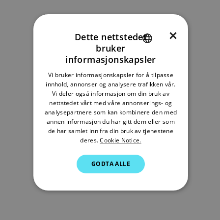
×
Dette nettstedet
bruker
ENGLISH
informasjonskapsler
FRENCH
Vi bruker informasjonskapsler for å tilpasse
innhold, annonser og analysere trafikken vår.
DANISH
Vi deler også informasjon om din bruk av
ITALIAN
nettstedet vårt med våre annonserings- og
analysepartnere som kan kombinere den med
SWEDISH
annen informasjon du har gitt dem eller som
de har samlet inn fra din bruk av tjenestene
GERMAN
deres.
Cookie Notice.
DUTCH
GODTA ALLE
SPANISH
NORWEGIAN
FINNISH