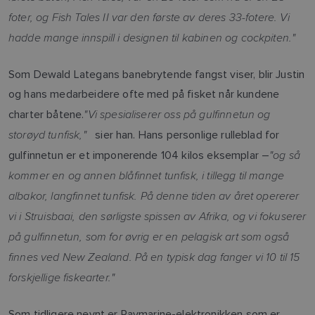
foter, og Fish Tales II var den første av deres 33-fotere. Vi
hadde mange innspill i designen til kabinen og cockpiten."
Som Dewald Lategans banebrytende fangst viser, blir Justin
og hans medarbeidere ofte med på fisket når kundene
"Vi spesialiserer oss på gulfinnetun og
charter båtene.
storøyd tunfisk,"
sier han. Hans personlige rulleblad for
"og så
gulfinnetun er et imponerende 104 kilos eksemplar –
kommer en og annen blåfinnet tunfisk, i tillegg til mange
albakor, langfinnet tunfisk. På denne tiden av året opererer
vi i Struisbaai, den sørligste spissen av Afrika, og vi fokuserer
på gulfinnetun, som for øvrig er en pelagisk art som også
finnes ved New Zealand. På en typisk dag fanger vi 10 til 15
forskjellige fiskearter."
Som tidligere nevnt er Raymarine-elektronikken som er