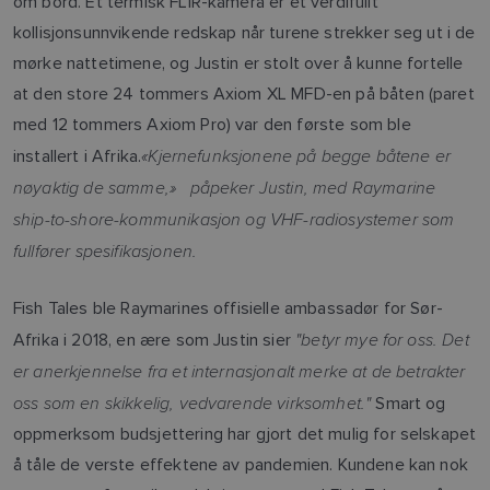
om bord. Et termisk FLIR-kamera er et verdifullt
kollisjonsunnvikende redskap når turene strekker seg ut i de
mørke nattetimene, og Justin er stolt over å kunne fortelle
at den store 24 tommers Axiom XL MFD-en på båten (paret
med 12 tommers Axiom Pro) var den første som ble
«Kjernefunksjonene på begge båtene er
installert i Afrika.
nøyaktig de samme,» påpeker Justin, med Raymarine
ship-to-shore-kommunikasjon og VHF-radiosystemer som
fullfører spesifikasjonen.
Fish Tales ble Raymarines offisielle ambassadør for Sør-
"betyr mye for oss. Det
Afrika i 2018, en ære som Justin sier
er anerkjennelse fra et internasjonalt merke at de betrakter
oss som en skikkelig, vedvarende virksomhet."
Smart og
oppmerksom budsjettering har gjort det mulig for selskapet
å tåle de verste effektene av pandemien. Kundene kan nok