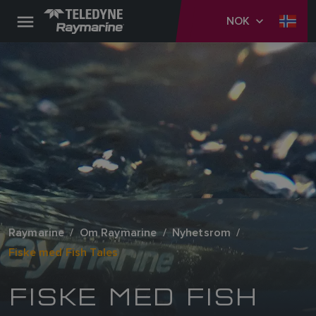
NOK
Raymarine
Om Raymarine
Nyhetsrom
Fiske med Fish Tales
FISKE MED FISH