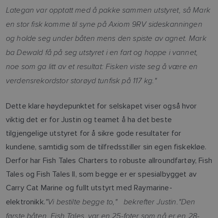
Lategan var opptatt med å pakke sammen utstyret, så Mark
en stor fisk komme til syne på Axiom 9RV sideskanningen
og holde seg under båten mens den spiste av agnet. Mark
ba Dewald få på seg utstyret i en fart og hoppe i vannet,
noe som ga litt av et resultat: Fisken viste seg å være en
verdensrekordstor storøyd tunfisk på 117 kg."
Dette klare høydepunktet for selskapet viser også hvor
viktig det er for Justin og teamet å ha det beste
tilgjengelige utstyret for å sikre gode resultater for
kundene, samtidig som de tilfredsstiller sin egen fiskekløe.
Derfor har Fish Tales Charters to robuste allroundfartøy, Fish
Tales og Fish Tales II, som begge er er spesialbygget av
Carry Cat Marine og fullt utstyrt med Raymarine-
"Vi bestilte begge to," bekrefter Justin.
"Den
elektronikk.
første båten, Fish Tales, var en 25-foter som nå er en 28-