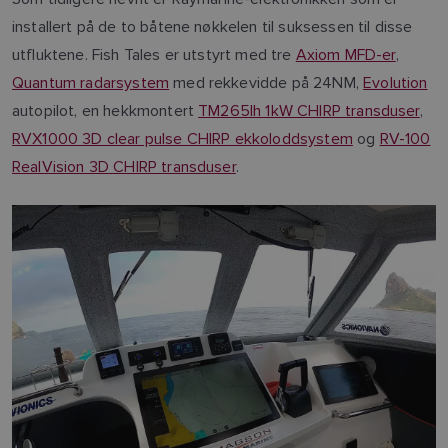
installert på de to båtene nøkkelen til suksessen til disse
utfluktene. Fish Tales er utstyrt med tre
Axiom MFD-er
,
Quantum radarsystem
med rekkevidde på 24NM,
Evolution
autopilot, en hekkmontert
TM265lh 1kW CHIRP transduser
,
RVX1000 3D clear pulse CHIRP ekkoloddsystem
og
RV-100
RealVision 3D CHIRP transduser
.