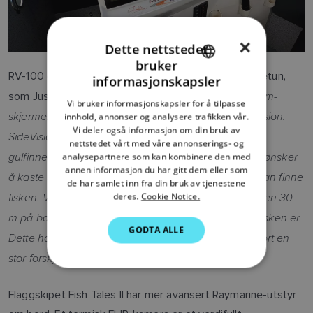
×
Dette nettstedet
bruker
ENGLISH
RV-100 er ofte uunnværlig for å kunne fange gulfinnetun,
informasjonskapsler
"RV-100 er kompatibel med Axiom-
FRENCH
som Justin forklarer.
Vi bruker informasjonskapsler for å tilpasse
skjermene og kombinerer 3D, Downvision og SideVision.
innhold, annonser og analysere trafikken vår.
DANISH
Vi deler også informasjon om din bruk av
SideVision er nyttig for legger ut agn i områder der
ITALIAN
nettstedet vårt med våre annonserings- og
gulfinnetun befinner seg. Vi har mange kunder som ønsker
analysepartnere som kan kombinere den med
SWEDISH
annen informasjon du har gitt dem eller som
å kaste ut til siden, og RV-100s SideVision gjør at vi kan finne
de har samlet inn fra din bruk av tjenestene
GERMAN
fisken. Vi kan for eksempel si at om du kaster ut sluken 30
deres.
Cookie Notice.
DUTCH
m på babord side av båten, så er du i området der fisken er.
GODTA ALLE
Dette har derfor vært svært nyttig for oss. Det har gjort en
SPANISH
stor forskjell."
NORWEGIAN
FINNISH
Flaggskipet Fish Tales II har mer avansert Raymarine-utstyr