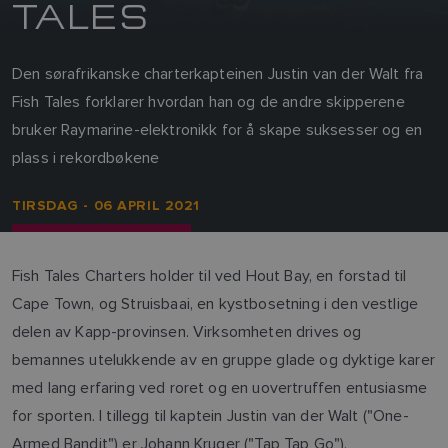
TALES
Den sørafrikanske charterkapteinen Justin van der Walt fra
Fish Tales forklarer hvordan han og de andre skipperene
bruker Raymarine-elektronikk for å skape suksesser og en
plass i rekordbøkene
TIRSDAG - 06 APRIL 2021
Fish Tales Charters holder til ved Hout Bay, en forstad til
Cape Town, og Struisbaai, en kystbosetning i den vestlige
delen av Kapp-provinsen. Virksomheten drives og
bemannes utelukkende av en gruppe glade og dyktige karer
med lang erfaring ved roret og en uovertruffen entusiasme
for sporten. I tillegg til kaptein Justin van der Walt ("One-
Armed Bandit") er Johann Kruger ("Tap Tap Go"),