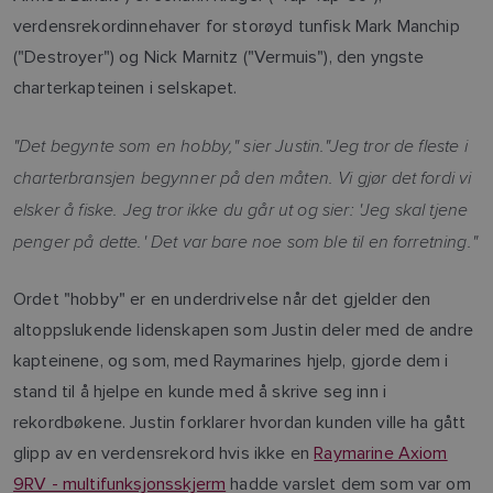
verdensrekordinnehaver for storøyd tunfisk Mark Manchip
("Destroyer") og Nick Marnitz ("Vermuis"), den yngste
charterkapteinen i selskapet.
"Det begynte som en hobby," sier Justin.
"Jeg tror de fleste i
charterbransjen begynner på den måten. Vi gjør det fordi vi
elsker å fiske. Jeg tror ikke du går ut og sier: 'Jeg skal tjene
penger på dette.' Det var bare noe som ble til en forretning."
Ordet "hobby" er en underdrivelse når det gjelder den
altoppslukende lidenskapen som Justin deler med de andre
kapteinene, og som, med Raymarines hjelp, gjorde dem i
stand til å hjelpe en kunde med å skrive seg inn i
rekordbøkene. Justin forklarer hvordan kunden ville ha gått
glipp av en verdensrekord hvis ikke en
Raymarine Axiom
9RV - multifunksjonsskjerm
hadde varslet dem som var om