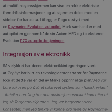
at multifunksjonsskjermen kan vise en rekke elektriske
fremdriftsinformasjoner, og at skjermen deles med en
sidebar for kartdata. I tillegg er Pogo utstyrt med
en
Raymarine Evolution-autopilot
. Mark samhandler med
autopiloten gjennom både sin Axiom MFD og to eksterne
Evolution
P70 autopilotbetjeninger.
Integrasjon av elektronikk
Så vellykket har denne elektronikkintegreringen vært
Zephyr
at
har blitt en teknologidemonstratør for Raymarine.
"Jeg var
Ikke at dette var en del av Marks opprinnelige plan.
bare fokusert på å få et soldrevet system som faktisk virket,"
forteller han.
"Jeg tror demonstrasjonsaspektet kom etter at
jeg så Torqeedo-skjermen. Jeg var begeistret over
konseptet, men jeg tenkte vi kunne dra nytte av Raymarine-