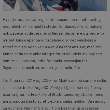
Hvis du med én setning skulle oppsummere motorseiling
med elektrisk fremdrift i stedet for diesel, ville du naturlig
nok påpeke at det er mer stillegående, renere og bedre for
miljøet. Disse åpenbare fordelene gjør det vanskelig å
forstå hvorfor noen kan ønske å ha motsatt syn, men det
finnes enda flere anbefalinger for et hel-elektrisk oppsett,
som Mark Johnson, leder for marin innovasjon for
Raymarine-produkter, personlig kan bekrefte.
I to år på rad, 2019 og 2020, har Mark vært på sommerseilas
Zephyr
i sin helelektriske Pogo 30,
. I fjor la han ut på en sju
uker lang tur fra Frankrike til Storbritannia og tilbake, mens
årets rundtur besto av et treukers seilas mellom Vannes og
La Rochelle. Når han blir spurt om beslutningsprosessen