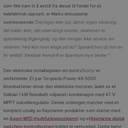
som fikk ham til å avstå fra diesel til fordel for et
helelektrisk oppsett, er Marks entusiasme
"Det lager ikke lyd, det er ingen vibrering,
overbevisende.
det lukter ikke, det veier langt mindre, strømmen er
øyeblikkelig tilgjengelig, og den trenger ikke service om
vinteren. Hva kan man klage på da? Spesielt hvis du har en
fin seilbåt. Elektrisk fremdrift er åpenbart mye bedre."
Zephyr
Den elektriske installasjonen om bord i
er
omfattende. Et par Torqeedo Power 48-5000
litiumbatterier driver den elektriske motoren, ladet av et
Solbian 1 kW fleksibelt solpanel i kombinasjon med 47 V
MPPT solcelleregulator. Denne ordningen matcher med et
komplett utvalg av Raymarine-produkter, som starter med
en
Axiom MFD (multifunksjonsskjerm)
og et
Raymarine digital
switching-kontrollsystem
koblet til nettverket. Dette betyr