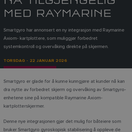
MED RAYMARINE
Smartgyro har annonsert en ny integrasjon med Raymarine
Axiom- kartplottere, som muliggjør forbedret
systemkontroll og overvåking direkte på skjermen.
TORSDAG - 22 JANUAR 2026
Smartgyro er glade for å kunne kunngjøre at kunder nå kan
dra nytte av forbedret skjerm og overvåking av Smartgyro-
enhetene sine på kompatible Raymarine Axiom-
kartplotterskjermer.
Denne nye integrasjonen gjør det mulig for båteiere som
bruker Smartgyro gyroskopisk stabilisering å oppleve de