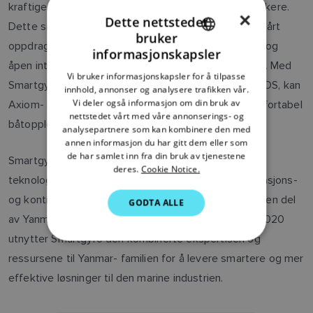
kraftige integrasjonen for våre Axiom-kartplotterbrukere.
×
Dette nettstedet
Dette samarbeidet stemmer perfekt overens med vårt
bruker
ENGLISH
oppdrag om å levere et forenklet brukergrensesnitt og
informasjonskapsler
åpen integrasjon med de beste marine teknologiene. Med
FRENCH
Vi bruker informasjonskapsler for å tilpasse
Smartgyro-kontroller integrert i Axioms LightHouse OS, kan
innhold, annonser og analysere trafikken vår.
DANISH
Vi deler også informasjon om din bruk av
Axiom- kundene våre nyte en smartere og mer komfortabel
ITALIAN
nettstedet vårt med våre annonserings- og
båtopplevelse.
analysepartnere som kan kombinere den med
SWEDISH
annen informasjon du har gitt dem eller som
de har samlet inn fra din bruk av tjenestene
Smartgyro er en global leder innen innovative marine
GERMAN
deres.
Cookie Notice.
teknologier og tilbyr avanserte stabiliserings-, navigasjons-
DUTCH
og kontrollsystemer for fritids- og yrkesfartøy. Som en del
GODTA ALLE
SPANISH
av Yanmar Recreational Marine Business Unit siden 2020
NORWEGIAN
utnytter Smartgyro den kombinerte ekspertisen og
ressursene til Yanmar- familien for å levere smartere og mer
FINNISH
effektive løsninger til den marine industrien.