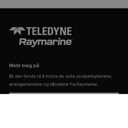
Meld meg på
Bli den første til å motta de siste produktnyhetene,
arrangementene og tilbudene fra Raymarine.
Dine personlige opplysninger er trygge hos oss. For
mer informasjon og detaljer om hvordan du avslutter