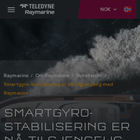
NOK
Raymarine
Om Raymarine
Nyhetsrom
Smartgyro-stabilisering er nå tilgjengelig med
Raymarine
SMARTGYRO-
STABILISERING ER
NÅ TILGJENGELIG