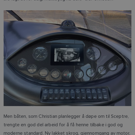
Men båten, som Christian planlegger å døpe om til Sceptre,
trengte en god del arbeid for å få henne tilbake i god og
moderne standard. Ny lakket skrog, gjennomgang av motor,