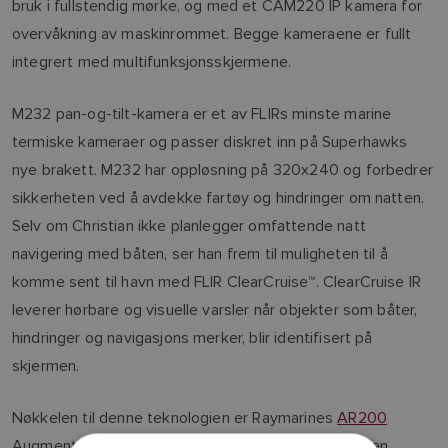
bruk i fullstendig mørke, og med et CAM220 IP kamera for
overvåkning av maskinrommet. Begge kameraene er fullt
integrert med multifunksjonsskjermene.
M232 pan-og-tilt-kamera er et av FLIRs minste marine
termiske kameraer og passer diskret inn på Superhawks
nye brakett. M232 har oppløsning på 320x240 og forbedrer
sikkerheten ved å avdekke fartøy og hindringer om natten.
Selv om Christian ikke planlegger omfattende natt
navigering med båten, ser han frem til muligheten til å
komme sent til havn med FLIR ClearCruise™. ClearCruise IR
leverer hørbare og visuelle varsler når objekter som båter,
hindringer og navigasjons merker, blir identifisert på
skjermen.
Nøkkelen til denne teknologien er Raymarines
AR200
Augmented Reality Stabilisation Module. AR200 er en