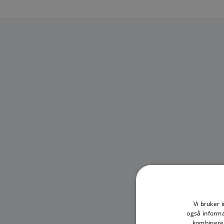
Vi bruker 
også informa
kombinere 