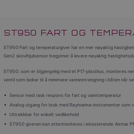
ST950 FART OG TEMPER
ST950 Fart og temperaturgiver har en mer nøyaktig hastighetsm
Gen2 skovlhjulsensor begynner å levere nøyaktig hastighetsdat
ST950, som er tilgjengelig med et P17-plasthus, monteres nes
ventil som bidrar til å minimere vanninntrengning i båten når s
Sensor med rask respons for fart og vanntemperatur
Analog utgang for bruk med Raymarine-instrumenter som i4
Uttrekkbar for enkelt vedlikehold
ST950 giveren kan ettermonteres i eksisterende Airmar P1