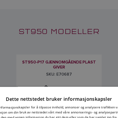
ST950 MODELLER
ST950-P17 GJENNOMGÅENDE PLAST
GIVER
SKU: E70687
Dette nettstedet bruker informasjonskapsler
informasjonskapsler for å tilpasse innhold, annonser og analysere trafikken vå
sjon om din bruk av nettstedet vårt med våre annonserings- og analysepar
den med annen informasjon du har gitt dem eller som de har samlet inn fra 