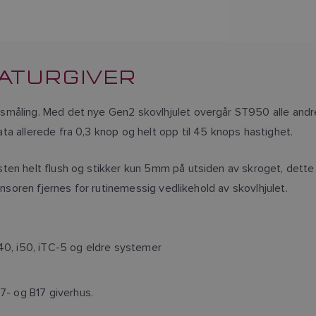
ATURGIVER
åling. Med det nye Gen2 skovlhjulet overgår ST950 alle andre s
a allerede fra 0,3 knop og helt opp til 45 knops hastighet.
ten helt flush og stikker kun 5mm på utsiden av skroget, dette
ensoren fjernes for rutinemessig vedlikehold av skovlhjulet.
0, i50, iTC-5 og eldre systemer
7- og B17 giverhus.