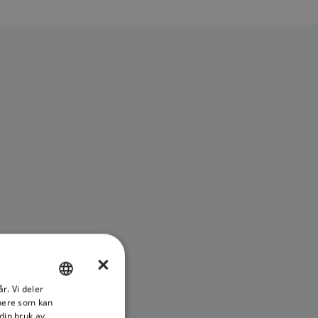
×
r. Vi deler
ENGLISH
tnere som kan
FRENCH
din bruk av