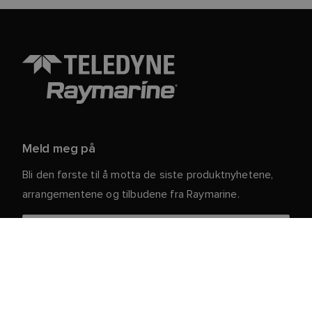
Meld meg på
Bli den første til å motta de siste produktnyhetene,
arrangementene og tilbudene fra Raymarine.
Dine personlige opplysninger er trygge hos oss. For
mer informasjon og detaljer om hvordan du avslutter
abonnementet, kan du lese vår