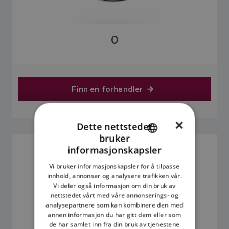
0
Finn en forhandler
×
Dette nettstedet
bruker
ENGLISH
informasjonskapsler
15 M - SEATALK HS PATCHKABEL
FRENCH
SKU: A62136
Vi bruker informasjonskapsler for å tilpasse
innhold, annonser og analysere trafikken vår.
DANISH
Vi deler også informasjon om din bruk av
ITALIAN
nettstedet vårt med våre annonserings- og
analysepartnere som kan kombinere den med
SWEDISH
annen informasjon du har gitt dem eller som
de har samlet inn fra din bruk av tjenestene
GERMAN