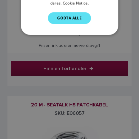
deres.
Cookie Notice.
DUTCH
GODTA ALLE
SPANISH
kr 2 590,00
NORWEGIAN
FINNISH
Prisen inkluderer merverdiavgift
Finn en forhandler
20 M - SEATALK HS PATCHKABEL
SKU: E06057