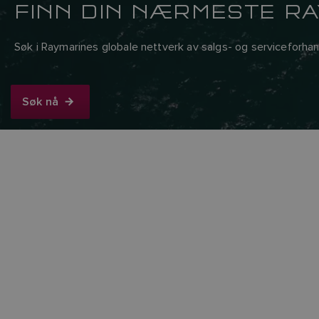
FINN DIN NÆRMESTE R
Søk i Raymarines globale nettverk av salgs- og serviceforhan
Søk nå