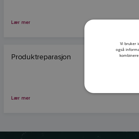
Lær mer
Vi bruker 
også informa
Produktreparasjon
kombinere 
Lær mer