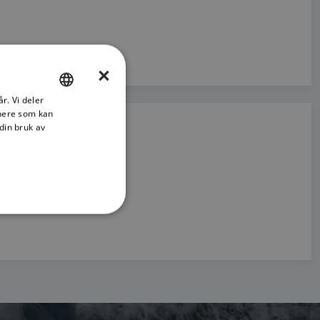
×
r. Vi deler
ENGLISH
tnere som kan
FRENCH
din bruk av
DANISH
ITALIAN
SWEDISH
GERMAN
DUTCH
SPANISH
NORWEGIAN
FINNISH