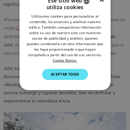
Ese sitio web
significa esquivar el hielo marino y los icebergs.
utiliza cookies
ENGLISH
Utilizamos cookies para personalizar el
«Preveo que nuestro
radar Quantum 2
y nuestra cámara de
FRENCH
contenido, los anuncios y analizar nuestro
mástil
CAM210
serán muy valiosos, sobre todo para
tráfico. También compartimos información
DANISH
sobre su uso de nuestro sitio con nuestros
detectar el hielo y confirmar las líneas costeras»
, señala
socios de publicidad y análisis, quienes
ITALIAN
pueden combinarla con otra información que
«Las cartas de esta región son poco fiables, ya que la
Juho.
SWEDISH
les haya proporcionado o que hayan
ubicación de las islas a veces difiere en toda una milla».
recopilado a partir del uso de sus servicios.
GERMAN
Cookie Notice.
Juho trabaja a tiempo completo como cineasta y
DUTCH
ACEPTAR TODO
documenta sus aventuras en el popular canal de YouTube
SPANISH
«Alluring Arctic». Aunque para él la vida no consiste en
NORWEGIAN
sortear icebergs y superar desafíos, sino en disfrutar y
FINNISH
experimentar la naturaleza ártica.