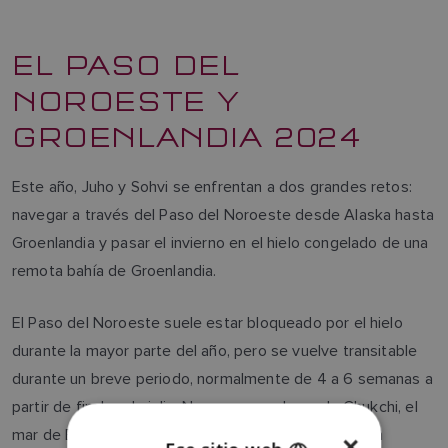
EL PASO DEL
NOROESTE Y
GROENLANDIA 2024
Este año, Juho y Sohvi se enfrentan a dos grandes retos:
navegar a través del Paso del Noroeste desde Alaska hasta
Groenlandia y pasar el invierno en el hielo congelado de una
remota bahía de Groenlandia.
El Paso del Noroeste suele estar bloqueado por el hielo
durante la mayor parte del año, pero se vuelve transitable
durante un breve periodo, normalmente de 4 a 6 semanas a
partir de finales de julio. Navegar por el mar de Chukchi, el
mar de Bering, el mar de Beaufort y la bahía de Baffin
×