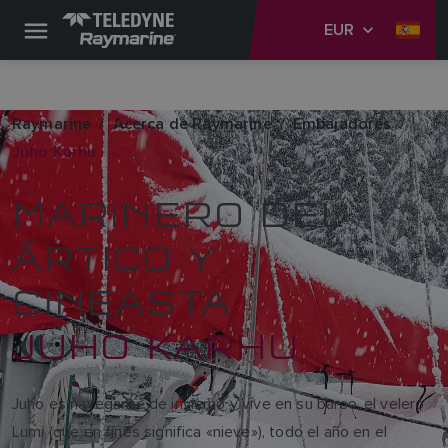
EUR
Raymarine
Acerca de Raymarine
Embajadores
Juho Karhu
MARINERO DEL
ÁRTICO Y
CINEASTA
JUHO KARHU
Juho es navegante de invierno y vive en su barco, el velero
Lumi (que en finés significa «nieve»), todo el año en el