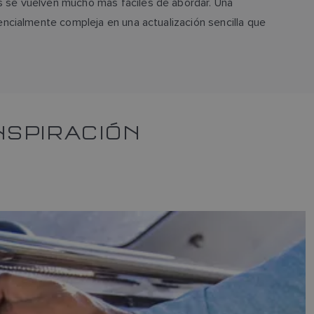
s se vuelven mucho más fáciles de abordar. Una
encialmente compleja en una actualización sencilla que
NSPIRACIÓN