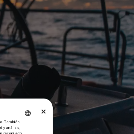
×
ico. También
ENGLISH
 y análisis,
FRENCH
n recopilado