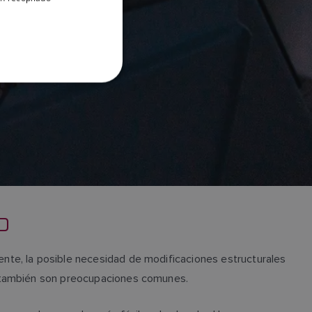
DANISH
ITALIAN
SWEDISH
GERMAN
DUTCH
SPANISH
NORWEGIAN
FINNISH
O
ente, la posible necesidad de modificaciones estructurales
po también son preocupaciones comunes.