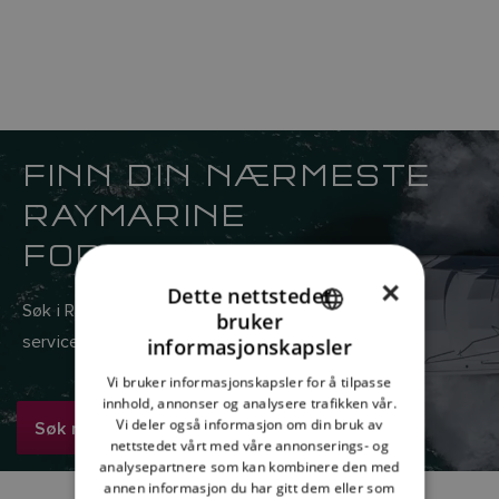
FINN DIN NÆRMESTE
RAYMARINE
FORHANDLER
×
Dette nettstedet
Søk i Raymarines globale nettverk av salgs- og
bruker
ENGLISH
serviceforhandlere her.
informasjonskapsler
FRENCH
Vi bruker informasjonskapsler for å tilpasse
innhold, annonser og analysere trafikken vår.
DANISH
Søk nå
Vi deler også informasjon om din bruk av
ITALIAN
nettstedet vårt med våre annonserings- og
analysepartnere som kan kombinere den med
SWEDISH
annen informasjon du har gitt dem eller som