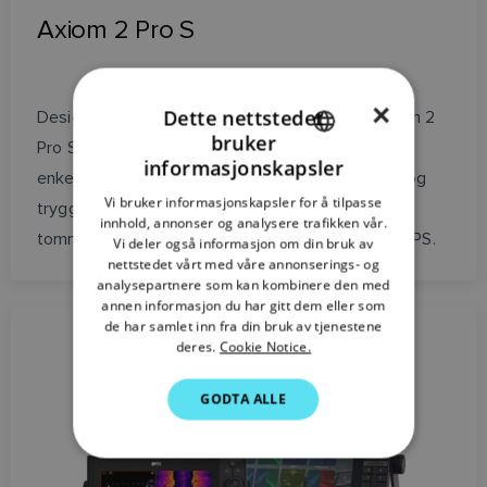
Axiom 2 Pro S
×
Dette nettstedet
Designet for cruising og seiling, kombinerer Axiom 2
bruker
Pro S kartplottere kraftig ytelse med innebygd
ENGLISH
informasjonskapsler
enkelkanals ekkolodd for pålitelig dybdekontroll og
FRENCH
Vi bruker informasjonskapsler for å tilpasse
trygg navigasjon. Tilgjengelig i 9-, 12- eller 16-
innhold, annonser og analysere trafikken vår.
DANISH
tommers sollyslesbare skjermer med innebygd GPS.
Vi deler også informasjon om din bruk av
ITALIAN
nettstedet vårt med våre annonserings- og
analysepartnere som kan kombinere den med
SWEDISH
annen informasjon du har gitt dem eller som
de har samlet inn fra din bruk av tjenestene
GERMAN
deres.
Cookie Notice.
DUTCH
GODTA ALLE
SPANISH
NORWEGIAN
FINNISH