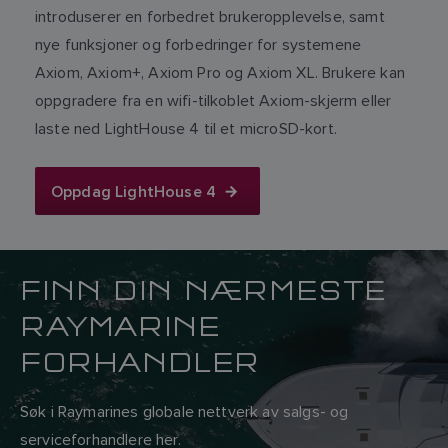
introduserer en forbedret brukeropplevelse, samt
nye funksjoner og forbedringer for systemene
Axiom, Axiom+, Axiom Pro og Axiom XL. Brukere kan
oppgradere fra en wifi-tilkoblet Axiom-skjerm eller
laste ned LightHouse 4 til et microSD-kort.
Oppdag LightHouse 4
FINN DIN NÆRMESTE
RAYMARINE
FORHANDLER
Søk i Raymarines globale nettverk av salgs- og
serviceforhandlere her.