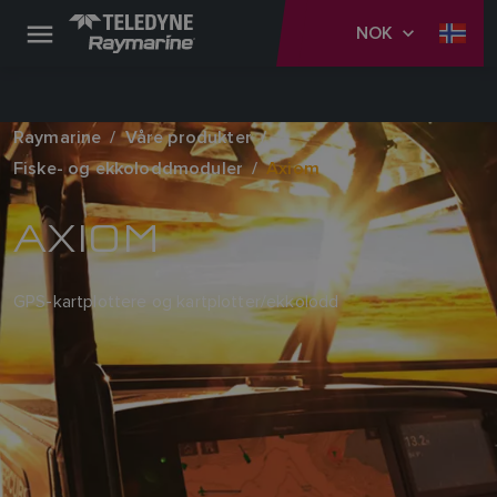
NOK
Raymarine
Våre produkter
Fiske- og ekkoloddmoduler
Axiom
AXIOM
GPS-kartplottere og kartplotter/ekkolodd