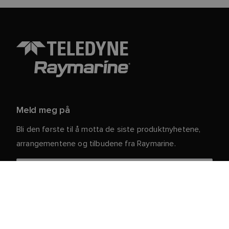
Meld meg på
Bli den første til å motta de siste produktnyhetene,
arrangementene og tilbudene fra Raymarine.
Dine personlige opplysninger er trygge hos oss. For
mer informasjon og detaljer om hvordan du avslutter
abonnementet, kan du lese vår