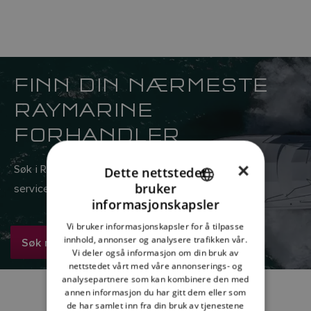
FINN DIN NÆRMESTE
RAYMARINE
FORHANDLER
×
Søk i Raymarines globale nettverk av salgs- og
Dette nettstedet
bruker
serviceforhandlere her.
ENGLISH
informasjonskapsler
FRENCH
Vi bruker informasjonskapsler for å tilpasse
innhold, annonser og analysere trafikken vår.
Søk nå
DANISH
Vi deler også informasjon om din bruk av
ITALIAN
nettstedet vårt med våre annonserings- og
analysepartnere som kan kombinere den med
SWEDISH
annen informasjon du har gitt dem eller som
de har samlet inn fra din bruk av tjenestene