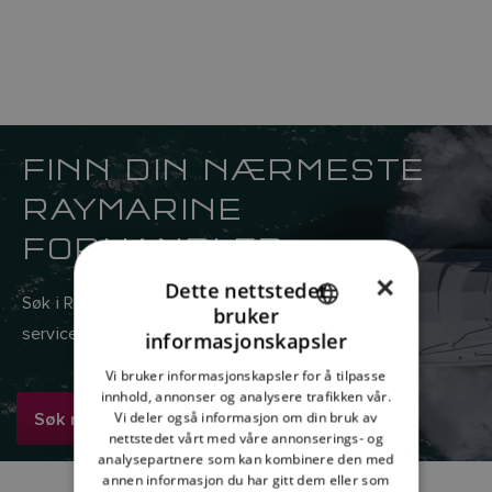
FINN DIN NÆRMESTE
RAYMARINE
FORHANDLER
×
Dette nettstedet
Søk i Raymarines globale nettverk av salgs- og
bruker
ENGLISH
serviceforhandlere her.
informasjonskapsler
FRENCH
Vi bruker informasjonskapsler for å tilpasse
innhold, annonser og analysere trafikken vår.
DANISH
Søk nå
Vi deler også informasjon om din bruk av
ITALIAN
nettstedet vårt med våre annonserings- og
analysepartnere som kan kombinere den med
SWEDISH
annen informasjon du har gitt dem eller som