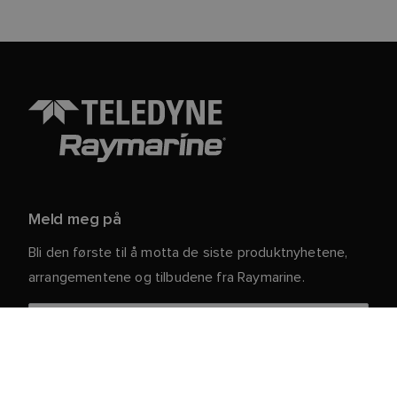
Meld meg på
Bli den første til å motta de siste produktnyhetene,
arrangementene og tilbudene fra Raymarine.
Dine personlige opplysninger er trygge hos oss. For
mer informasjon og detaljer om hvordan du avslutter