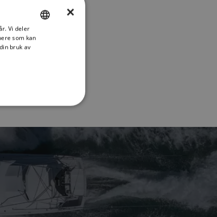
×
r. Vi deler
ENGLISH
tnere som kan
FRENCH
din bruk av
DANISH
ITALIAN
SWEDISH
GERMAN
DUTCH
SPANISH
NORWEGIAN
FINNISH