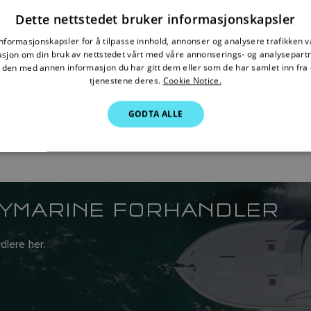
Dette nettstedet bruker informasjonskapsler
informasjonskapsler for å tilpasse innhold, annonser og analysere trafikken vå
sjon om din bruk av nettstedet vårt med våre annonserings- og analysepar
den med annen informasjon du har gitt dem eller som de har samlet inn fra 
tjenestene deres.
Cookie Notice.
GODTA ALLE
AYMARINE FORHANDLER
dlere her.