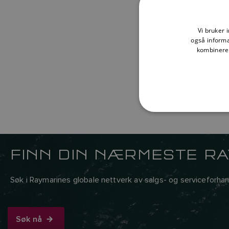
Vi bruker 
også informa
kombinere 
FINN DIN NÆRMESTE R
Søk i Raymarines globale nettverk av salgs- og serviceforhan
Søk nå