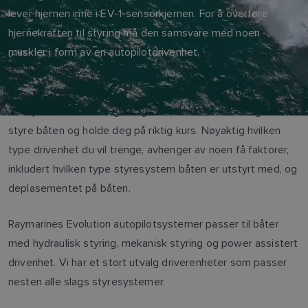
lever hjernen inne i EV-1-sensorkjernen. For å overføre
hjernekraften til styring må den samsvare med noen
muskler i form av en autopilotdrivenhet.
Autopilotdrivenheten gir deg den muskelen du trenger for å
styre båten og holde deg på riktig kurs. Nøyaktig hvilken
type drivenhet du vil trenge, avhenger av noen få faktorer,
inkludert hvilken type styresystem båten er utstyrt med, og
deplasementet på båten.
Raymarines Evolution autopilotsystemer passer til båter
med hydraulisk styring, mekanisk styring og power assistert
drivenhet. Vi har et stort utvalg driverenheter som passer
nesten alle slags styresystemer.