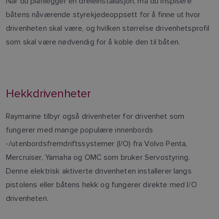
Når du planlegger en dreieinstallasjon, må du inspisere
båtens nåværende styrekjedeoppsett for å finne ut hvor
drivenheten skal være, og hvilken størrelse drivenhetsprofil
som skal være nødvendig for å koble den til båten.
Hekkdrivenheter
Raymarine tilbyr også drivenheter for drivenhet som
fungerer med mange populære innenbords
-/utenbordsfremdriftssystemer (I/O) fra Volvo Penta,
Mercruiser, Yamaha og OMC som bruker Servostyring.
Denne elektrisk aktiverte drivenheten installerer langs
pistolens eller båtens hekk og fungerer direkte med I/O
drivenheten.