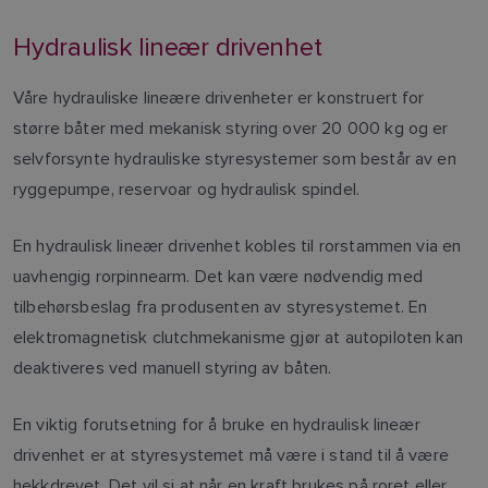
Hydraulisk lineær drivenhet
Våre hydrauliske lineære drivenheter er konstruert for
større båter med mekanisk styring over 20 000 kg og er
selvforsynte hydrauliske styresystemer som består av en
ryggepumpe, reservoar og hydraulisk spindel.
En hydraulisk lineær drivenhet kobles til rorstammen via en
uavhengig rorpinnearm. Det kan være nødvendig med
tilbehørsbeslag fra produsenten av styresystemet. En
elektromagnetisk clutchmekanisme gjør at autopiloten kan
deaktiveres ved manuell styring av båten.
En viktig forutsetning for å bruke en hydraulisk lineær
drivenhet er at styresystemet må være i stand til å være
hekkdrevet. Det vil si at når en kraft brukes på roret eller