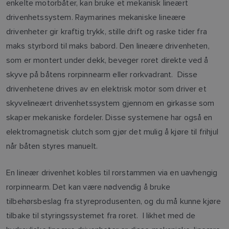
enkelte motorbåter, kan bruke et mekanisk lineært
drivenhetssystem. Raymarines mekaniske lineære
drivenheter gir kraftig trykk, stille drift og raske tider fra
maks styrbord til maks babord. Den lineære drivenheten,
som er montert under dekk, beveger roret direkte ved å
skyve på båtens rorpinnearm eller rorkvadrant. Disse
drivenhetene drives av en elektrisk motor som driver et
skyvelineært drivenhetssystem gjennom en girkasse som
skaper mekaniske fordeler. Disse systemene har også en
elektromagnetisk clutch som gjør det mulig å kjøre til frihjul
når båten styres manuelt.
En lineær drivenhet kobles til rorstammen via en uavhengig
rorpinnearm. Det kan være nødvendig å bruke
tilbehørsbeslag fra styreprodusenten, og du må kunne kjøre
tilbake til styringssystemet fra roret. I likhet med de