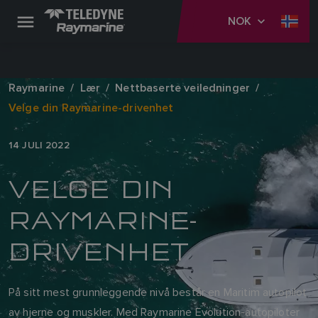
NOK
Raymarine
Lær
Nettbaserte veiledninger
Velge din Raymarine-drivenhet
14 JULI 2022
VELGE DIN
RAYMARINE-
DRIVENHET
På sitt mest grunnleggende nivå består en Maritim autopilot
av hjerne og muskler. Med Raymarine Evolution-autopiloter