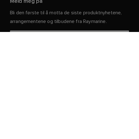
Meld meg på
Bli den første til å motta de siste produktnyhetene,
arrangementene og tilbudene fra Raymarine.
Dine personlige opplysninger er trygge hos oss. For
mer informasjon og detaljer om hvordan du avslutter
abonnementet, kan du lese vår
.
personvernerklæring
Kundeservice
Kunde- og Partnerportal