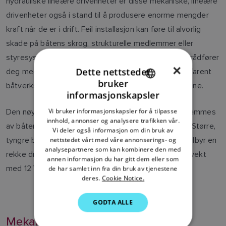
hydrauliske lineære drivenheter er disse mekaniske, lineære
drivenheter også i stand til å produsere enorme mengder
kraft når de er i drift. Feil installasjon kan føre til alvorlig
skade på båtens skrog, strukturelle medlemmer eller
styresystemet. Vi anbefaler på det sterkeste at du rådfører
×
Dette nettstedet
deg med en autorisert Raymarine-forhandler eller erfarent
bruker
båtverksted når du installerer en av disse drivenhetene.
ENGLISH
informasjonskapsler
FRENCH
Vi bruker informasjonskapsler for å tilpasse
Den nøyaktige lineære drivenheten du trenger, bestemmes
innhold, annonser og analysere trafikken vår.
DANISH
av båtens fulladet deplasement og strømsystemet. Større,
Vi deler også informasjon om din bruk av
ITALIAN
tyngre båter krever et større drivenhetssystem. Vi tilbyr en
nettstedet vårt med våre annonserings- og
analysepartnere som kan kombinere den med
rekke drivenheter som passer båter med forskjellig vekt
SWEDISH
annen informasjon du har gitt dem eller som
med 12 V eller 24 V likestrømssystemer.
de har samlet inn fra din bruk av tjenestene
GERMAN
deres.
Cookie Notice.
DUTCH
GODTA ALLE
SPANISH
Mekaniske roterende drivenheter
NORWEGIAN