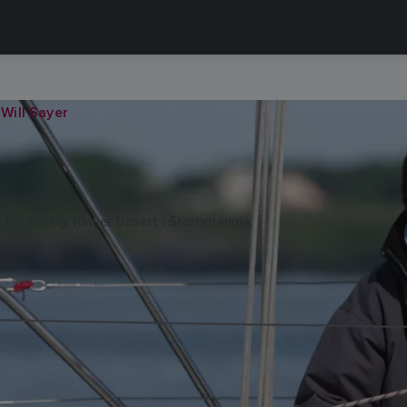
Will Sayer
or seiling, han er basert i Storbritannia.