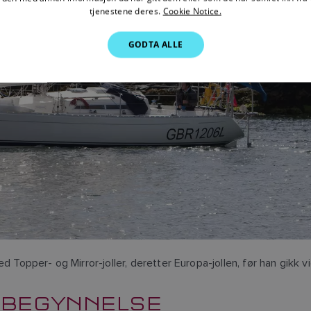
tjenestene deres.
Cookie Notice.
GODTA ALLE
d Topper- og Mirror-joller, deretter Europa-jollen, før han gikk v
 BEGYNNELSE