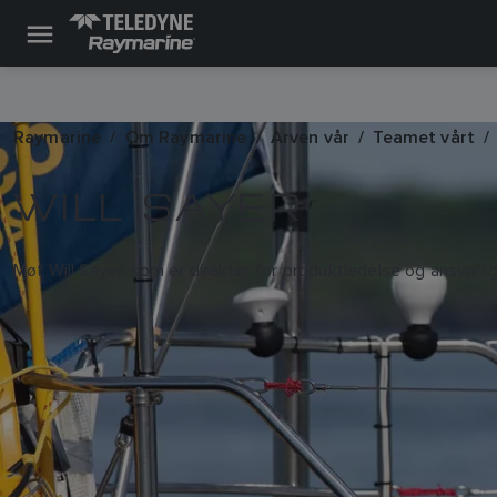
Raymarine
Om Raymarine
Arven vår
Teamet vårt
WILL SAYER
Møt Will Sayer, som er direktør for produktledelse og ansvarlig f