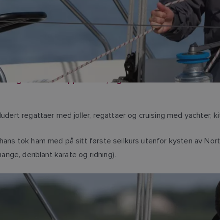
for global seileopplevelse, og er basert i Fareham i Sto
udert regattaer med joller, regattaer og cruising med yachter, ki
 hans tok ham med på sitt første seilkurs utenfor kysten av Nort
mange, deriblant karate og ridning).