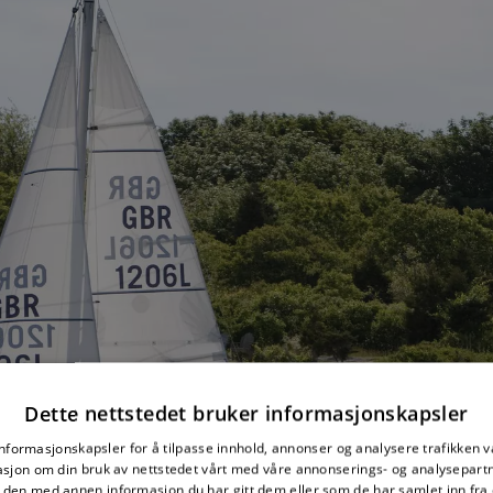
Dette nettstedet bruker informasjonskapsler
informasjonskapsler for å tilpasse innhold, annonser og analysere trafikken vå
sjon om din bruk av nettstedet vårt med våre annonserings- og analysepar
den med annen informasjon du har gitt dem eller som de har samlet inn fra 