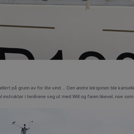
llert på grunn av for lite vind … Den andre leksjonen ble kansell
instruktør i tenårene seg ut med Will og faren likevel, noe som f