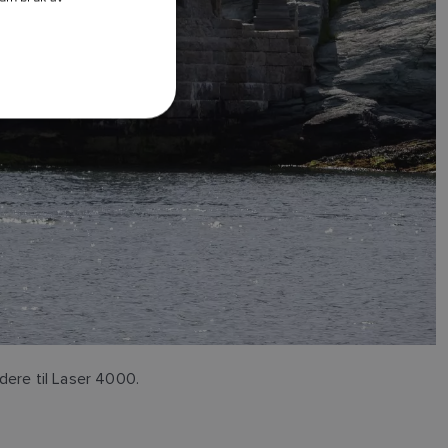
DANISH
ITALIAN
SWEDISH
GERMAN
DUTCH
SPANISH
NORWEGIAN
FINNISH
idere til Laser 4000.