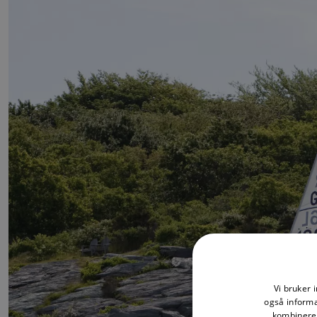
Vi bruker 
også informa
kombinere 