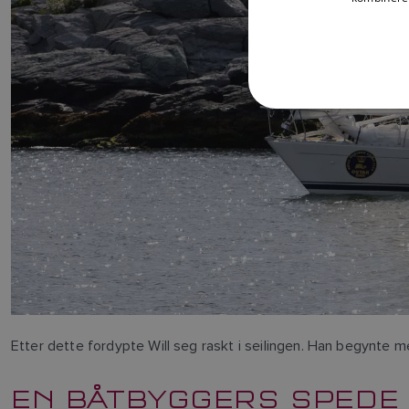
Etter dette fordypte Will seg raskt i seilingen. Han begynte me
EN BÅTBYGGERS SPEDE