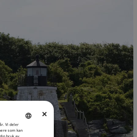
×
r. Vi deler
ENGLISH
tnere som kan
FRENCH
din bruk av