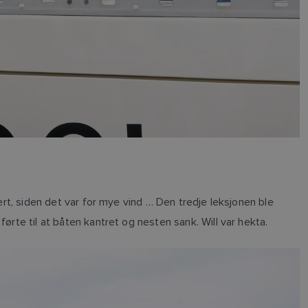
ert, siden det var for mye vind … Den tredje leksjonen ble
ørte til at båten kantret og nesten sank. Will var hekta.