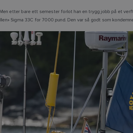
Men etter bare ett semester forlot han en trygg jobb på et ver
fallen» Sigma 33C for 7000 pund. Den var så godt som kondemnerb