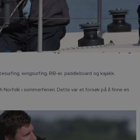
rbritannia. Man kan trygt å si at han er lidenskapelig
tesurfing, wingsurfing, RIB-er, paddleboard og kajakk.
h Norfolk i sommerferien. Dette var et forsøk på å finne en