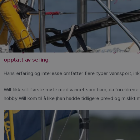
er direktør for produktledelse og ansvarlig 
Will Sayer
opptatt av seiling.
Hans erfaring og interesse omfatter flere typer vannsport, inkl
Will fikk sitt første møte med vannet som barn, da foreldrene
hobby Will kom til å like (han hadde tidligere prøvd og mislikt 