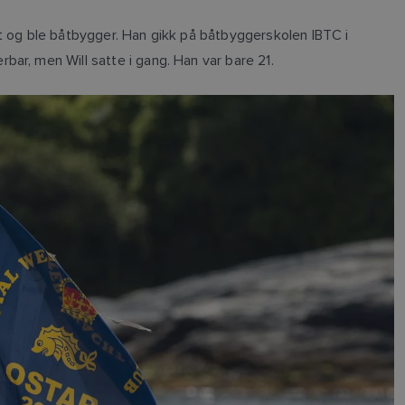
ft og ble båtbygger. Han gikk på båtbyggerskolen IBTC i
ar, men Will satte i gang. Han var bare 21.