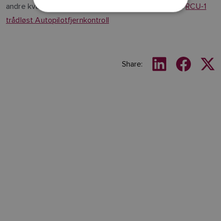
andre kvartal av 2026. For mer informasjon, utforsk
RCU-1
NORWEGIAN
trådløst Autopilotfjernkontroll
FINNISH
Share: