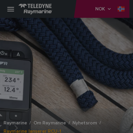
NOK
Raymarine
Om Raymarine
Nyhetsrom
Raymarine lanserer RCU-1