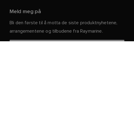
Meld meg på
Bli den første til å motta de siste produktnyhetene,
arrangementene og tilbudene fra Raymarine.
Dine personlige opplysninger er trygge hos oss. For
mer informasjon og detaljer om hvordan du avslutter
abonnementet, kan du lese vår
.
personvernerklæring
Kundeservice