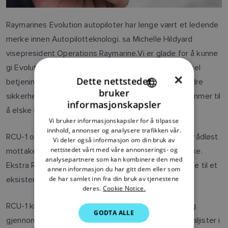
Raymarines Evolution autopiloter har lenge vært et ledende
merke innen Autopilotteknologi. sa Michelle Hildyard
visepresident Operations Raymarine.Vi er glade for å kunne
gi Evolution brukere en ny fjernkontroll RCU-1 for enkel
×
Dette nettstedet
betjening av autopiloten. Fra enklere betjening til bedre
bruker
sikkerhet om bord, er vi sikre på at kundene våre kommer til
ENGLISH
informasjonskapsler
å elske denne fjernkontrollen.
FRENCH
Vi bruker informasjonskapsler for å tilpasse
innhold, annonser og analysere trafikken vår.
DANISH
RCU-1 og WG-1 kit inneholder én fjernkontroll og én trådløst
Vi deler også informasjon om din bruk av
ITALIAN
nettstedet vårt med våre annonserings- og
mottaker noe som gir båtfolk alt de trenger i én pakke.
analysepartnere som kan kombinere den med
Ekstra RCU-1 betjening kan kjøpes separat for å legge til et
SWEDISH
annen informasjon du har gitt dem eller som
de har samlet inn fra din bruk av tjenestene
eksisterende system.
GERMAN
deres.
Cookie Notice.
DUTCH
RCU-1 kit selges for 549,99 $ og vil være tilgjengelig
GODTA ALLE
SPANISH
gjennom Raymarines nettverk av forhandlere og detaljister i