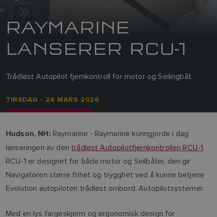
RAYMARINE
LANSERER RCU-1
Trådløst Autopilot fjernkontroll for motor og Seilingbåt.
TIRSDAG - 24 MARS 2026
Raymarine - Raymarine kunngjorde i dag
Hudson, NH:
lanseringen av den
trådløst Autopilotfjernkontrollen RCU-1
.
RCU-1 er designet for både motor og Seilbåter, den gir
Navigatøren større frihet og trygghet ved å kunne betjene
Evolution autopiloten trådløst ombord. Autopilotsystemer.
Med en lys fargeskjerm og ergonomisk design for