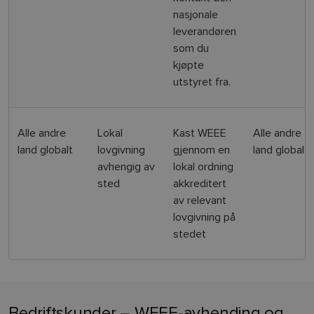
nasjonale
leverandøren
som du
kjøpte
utstyret fra.
Alle andre
Lokal
Kast WEEE
Alle andre
land globalt
lovgivning
gjennom en
land globalt
avhengig av
lokal ordning
sted
akkreditert
av relevant
lovgivning på
stedet
Bedriftskunder – WEEE-avhending og