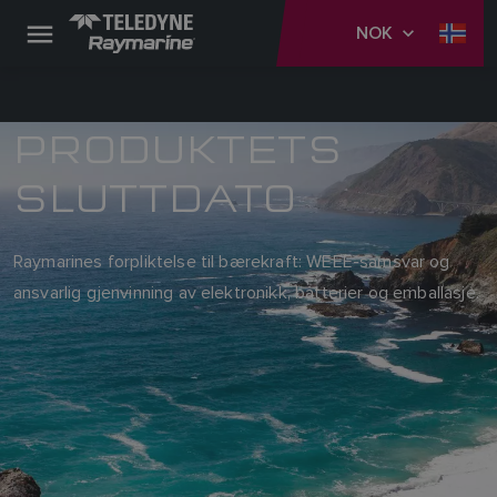
NOK
PRODUKTETS
SLUTTDATO
Raymarines forpliktelse til bærekraft: WEEE-samsvar og
ansvarlig gjenvinning av elektronikk, batterier og emballasje.