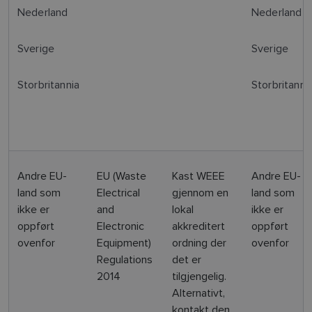
Nederland
Nederland
Sverige
Sverige
Storbritannia
Storbritanni
Andre EU-
EU (Waste
Kast WEEE
Andre EU-
land som
Electrical
gjennom en
land som
ikke er
and
lokal
ikke er
oppført
Electronic
akkreditert
oppført
ovenfor
Equipment)
ordning der
ovenfor
Regulations
det er
2014
tilgjengelig.
Alternativt,
kontakt den