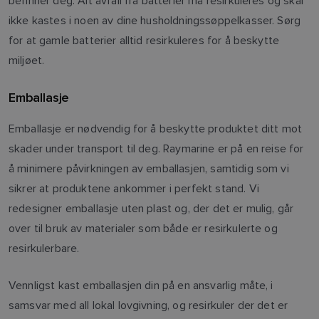
befinner deg. Alt avfall fra batterier må resirkuleres og skal
ikke kastes i noen av dine husholdningssøppelkasser. Sørg
for at gamle batterier alltid resirkuleres for å beskytte
miljøet.
Emballasje
Emballasje er nødvendig for å beskytte produktet ditt mot
skader under transport til deg. Raymarine er på en reise for
å minimere påvirkningen av emballasjen, samtidig som vi
sikrer at produktene ankommer i perfekt stand. Vi
redesigner emballasje uten plast og, der det er mulig, går
over til bruk av materialer som både er resirkulerte og
resirkulerbare.
Vennligst kast emballasjen din på en ansvarlig måte, i
samsvar med all lokal lovgivning, og resirkuler der det er