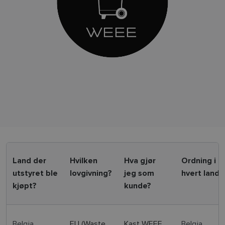
Land der
Hvilken
Hva gjør
Ordning i
utstyret ble
lovgivning?
jeg som
hvert land
kjøpt?
kunde?
Belgia
EU (Waste
Kast WEEE
Belgia