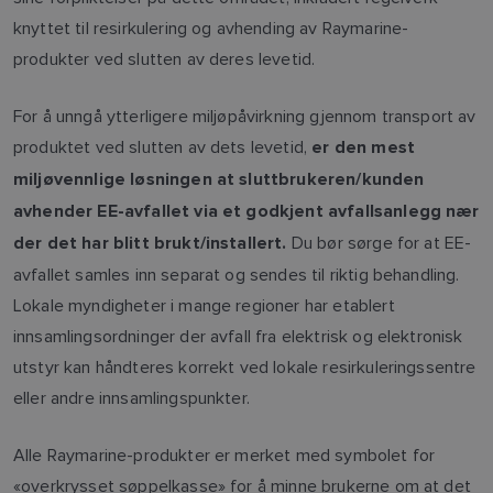
knyttet til resirkulering og avhending av Raymarine-
produkter ved slutten av deres levetid.
For å unngå ytterligere miljøpåvirkning gjennom transport av
produktet ved slutten av dets levetid,
er den mest
miljøvennlige løsningen at sluttbrukeren/kunden
avhender EE-avfallet via et godkjent avfallsanlegg nær
Du bør sørge for at EE-
der det har blitt brukt/installert.
avfallet samles inn separat og sendes til riktig behandling.
Lokale myndigheter i mange regioner har etablert
innsamlingsordninger der avfall fra elektrisk og elektronisk
utstyr kan håndteres korrekt ved lokale resirkuleringssentre
eller andre innsamlingspunkter.
Alle Raymarine-produkter er merket med symbolet for
«overkrysset søppelkasse» for å minne brukerne om at det