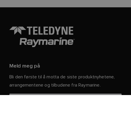
Meld meg på
Bli den første til å motta de siste produktnyhetene,
arrangementene og tilbudene fra Raymarine.
Dine personlige opplysninger er trygge hos oss. For
mer informasjon og detaljer om hvordan du avslutter