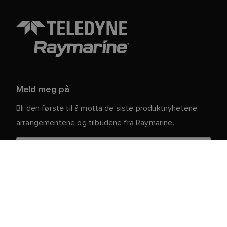
Meld meg på
Bli den første til å motta de siste produktnyhetene,
arrangementene og tilbudene fra Raymarine.
Dine personlige opplysninger er trygge hos oss. For
mer informasjon og detaljer om hvordan du avslutter
abonnementet, kan du lese vår
.
personvernerklæring