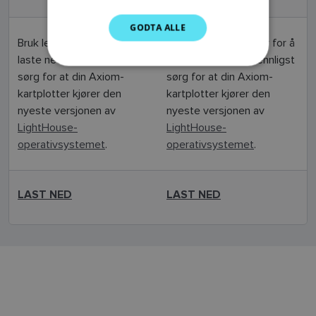
DUTCH
GODTA ALLE
SPANISH
Bruk lenken nedenfor for å
Bruk lenken nedenfor for å
laste ned appen. Vennligst
laste ned appen. Vennligst
NORWEGIAN
sørg for at din Axiom-
sørg for at din Axiom-
FINNISH
kartplotter kjører den
kartplotter kjører den
nyeste versjonen av
nyeste versjonen av
LightHouse-
LightHouse-
operativsystemet
.
operativsystemet
.
LAST NED
LAST NED