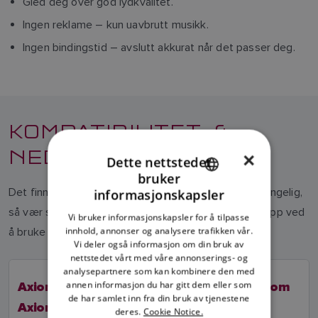
Gled deg over god lydkvalitet.
Ingen reklame – kun uavbrutt musikk.
Ingen bindingstid – avslutt akkurat når det passer deg.
KOMPATIBILITET &
NEDLASTING
×
Dette nettstedet
bruker
ENGLISH
Det finnes forskjellige modeller av kartplottere tilgjengelig,
informasjonskapsler
FRENCH
så vær sikker på at du laster ned riktig LightHouse-app ved
Vi bruker informasjonskapsler for å tilpasse
innhold, annonser og analysere trafikken vår.
å bruke tabellen nedenfor.
DANISH
Vi deler også informasjon om din bruk av
ITALIAN
nettstedet vårt med våre annonserings- og
analysepartnere som kan kombinere den med
SWEDISH
annen informasjon du har gitt dem eller som
Axiom, Axiom+,
Axiom 2 Pro, Axiom
de har samlet inn fra din bruk av tjenestene
GERMAN
Axiom Pro, Axiom XL
2 XL
deres.
Cookie Notice.