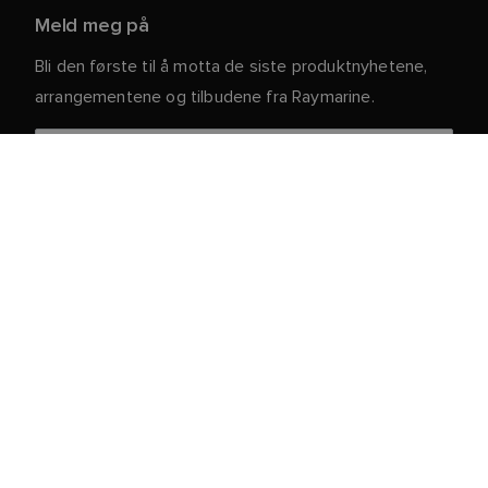
Meld meg på
Bli den første til å motta de siste produktnyhetene,
arrangementene og tilbudene fra Raymarine.
Dine personlige opplysninger er trygge hos oss. For
mer informasjon og detaljer om hvordan du avslutter
abonnementet, kan du lese vår
.
personvernerklæring
Kundeservice