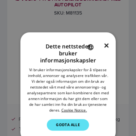
AUTOPILOT
SKU: M81135
×
Dette nettstedet
bruker
ENGLISH
informasjonskapsler
FRENCH
Vi bruker informasjonskapsler for å tilpasse
innhold, annonser og analysere trafikken vår.
DANISH
Vi deler også informasjon om din bruk av
kr 29 890,00
ITALIAN
nettstedet vårt med våre annonserings- og
analysepartnere som kan kombinere den med
Prisen inkluderer merverdiavgift
SWEDISH
annen informasjon du har gitt dem eller som
de har samlet inn fra din bruk av tjenestene
GERMAN
deres.
Cookie Notice.
DUTCH
For båter med deplasement på opptil 11 000 kg
GODTA ALLE
SPANISH
Til 12-volts DC-systemer