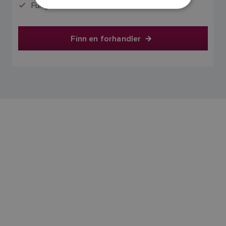
NORWEGIAN
Fungerer med ACU-200
FINNISH
Finn en forhandler