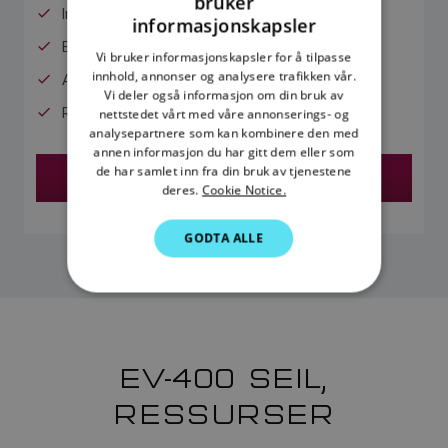
bruker
ENGLISH
Inkluderer p70s-betjeningsenhet
informasjonskapsler
FRENCH
EV-1-sensorkjerne inkludert
Vi bruker informasjonskapsler for å tilpasse
innhold, annonser og analysere trafikken vår.
DANISH
ACU-400 aktuatorkontrollenhet inkludert
Vi deler også informasjon om din bruk av
Rotasjonsrorføler inkludert
ITALIAN
nettstedet vårt med våre annonserings- og
analysepartnere som kan kombinere den med
SWEDISH
annen informasjon du har gitt dem eller som
de har samlet inn fra din bruk av tjenestene
Finn en forhandler
GERMAN
deres.
Cookie Notice.
DUTCH
GODTA ALLE
SPANISH
NORWEGIAN
FINNISH
EV-400 SEIL,
RESSURSER