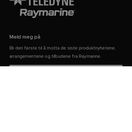
Meld meg på
Bli den første til å motta de siste produktnyhetene,
arrangementene og tilbudene fra Raymarine.
Dine personlige opplysninger er trygge hos oss. For
mer informasjon og detaljer om hvordan du avslutter
abonnementet, kan du lese vår
.
personvernerklæring