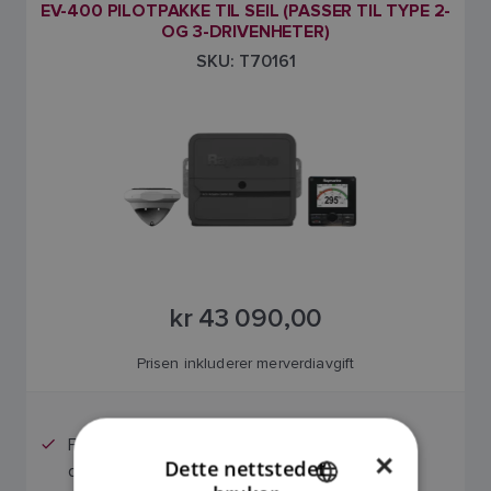
EV-400 PILOTPAKKE TIL SEIL (PASSER TIL TYPE 2-
OG 3-DRIVENHETER)
SKU: T70161
kr 43 090,00
Prisen inkluderer merverdiavgift
Fungerer med mekaniske eller hydrauliske
×
Dette nettstedet
drivenheter Type 1, Type 2 eller Type 3.