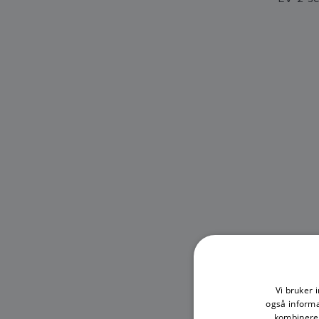
Vi bruker 
også informa
kombinere 