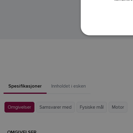
Spesifikasjoner
Innholdet i esken
Omgivelser
Samsvarer med
Fysiske mål
Motor
OMGIVELSER