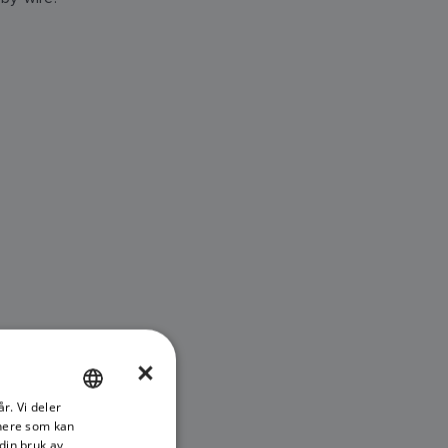
×
r. Vi deler
ENGLISH
tnere som kan
FRENCH
din bruk av