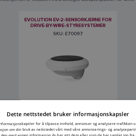
EVOLUTION EV-2-SENSORKJERNE FOR
DRIVE-BY-WIRE-STYRESYSTEMER
SKU: E70097
kr 34 890,00
Dette nettstedet bruker informasjonskapsler
Prisen inkluderer merverdiavgift
informasjonskapsler for å tilpasse innhold, annonser og analysere trafikken vå
sjon om din bruk av nettstedet vårt med våre annonserings- og analysepar
den med annen informasjon du har gitt dem eller som de har samlet inn fra 