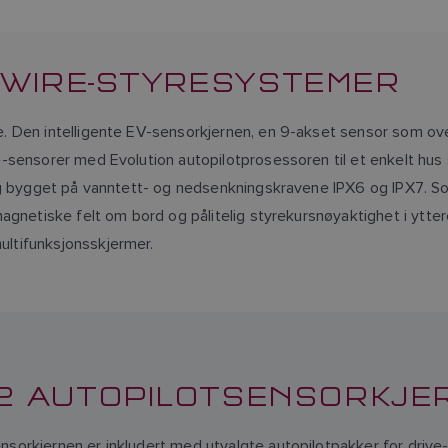
Y-WIRE-STYRESYSTEMER
 Den intelligente EV-sensorkjernen, en 9-akset sensor som ove
sensorer med Evolution autopilotprosessoren til et enkelt hus s
og bygget på vanntett- og nedsenkningskravene IPX6 og IPX7. So
agnetiske felt om bord og pålitelig styrekursnøyaktighet i ytte
ltifunksjonsskjermer.
-2 AUTOPILOTSENSORKJE
nsorkjernen er inkludert med utvalgte autopilotpakker for drive-