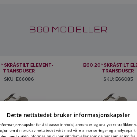
B60-MODELLER
2º SKRÅSTILT ELEMENT-
B60 20º SKRÅSTILT EL
TRANSDUSER
TRANSDUSER
SKU: E66086
SKU: E66085
Dette nettstedet bruker informasjonskapsler
informasjonskapsler for å tilpasse innhold, annonser og analysere trafikken vå
sjon om din bruk av nettstedet vårt med våre annonserings- og analysepar
den med annen informasjon du har gitt dem eller som de har samlet inn fra 