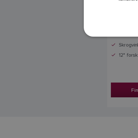
Prisen
Skrogvink
12° fors
Fi