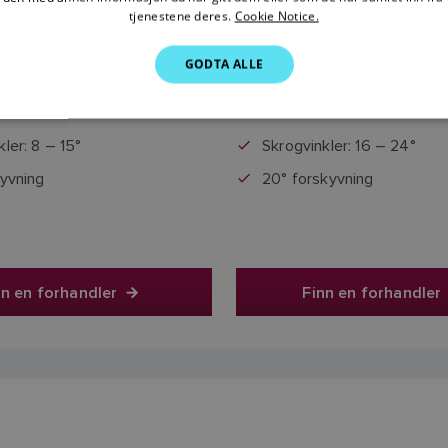
tjenestene deres.
Cookie Notice.
kr 4 890,00
kr 4 890,0
GODTA ALLE
 inkluderer merverdiavgift
Prisen inkluderer merverd
ler: 8 – 15°
Skrogvinkler: 16 – 24°
kyvning
20° forskyvning
nn en forhandler
Finn en forhandler