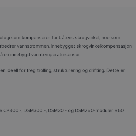
nologi som kompenserer for båtens skrogvinkel, noe som
g forbedrer vannstrømmen. Innebygget skrogvinkelkompensasjon
gså en innebygd vanntemperatursensor.
ideell for treg trolling, strukturering og drifting. Dette er
ldre CP300 -, DSM300 -, DSM30 - og DSM250-moduler. B60