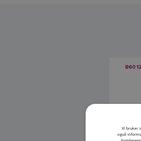
B60 1
Vi bruker 
også informa
kombinere 