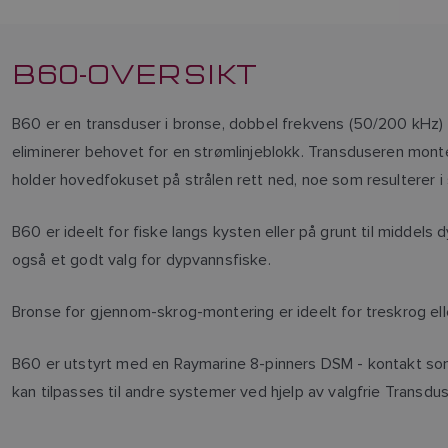
B60-OVERSIKT
B60 er en transduser i bronse, dobbel frekvens (50/200 kHz
eliminerer behovet for en strømlinjeblokk. Transduseren mon
holder hovedfokuset på strålen rett ned, noe som resulterer
B60 er ideelt for fiske langs kysten eller på grunt til middels 
også et godt valg for dypvannsfiske.
Bronse for gjennom-skrog-montering er ideelt for treskrog ell
B60 er utstyrt med en Raymarine 8-pinners DSM - kontakt 
kan tilpasses til andre systemer ved hjelp av valgfrie Transd