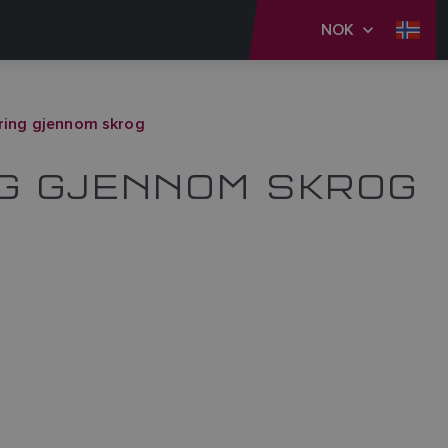
NOK
ring gjennom skrog
G GJENNOM SKROG