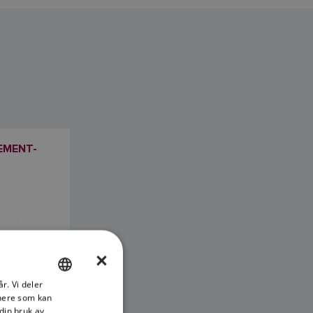
EMENT-
×
r. Vi deler
ENGLISH
tnere som kan
FRENCH
din bruk av