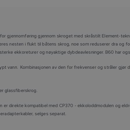
) for gjennomføring gjennom skroget med skråstilt Element-tek
teres nesten i flukt til båtens skrog, noe som reduserer dra o
 i sterke ekkoreturer og nøyaktige dybdeavlesninger. B60 har o
dypt vann. Kombinasjonen av den for frekvenser og stråler gjør den 
er glassfiberskrog.
som er direkte kompatibel med CP370 - ekkoloddmodulen og e
useradapterkabler, selges separat.