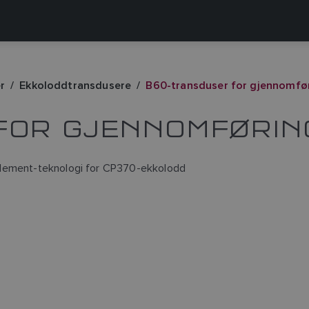
r
Ekkoloddtransdusere
B60-transduser for gjennomfø
FOR GJENNOMFØRIN
Element-teknologi for CP370-ekkolodd