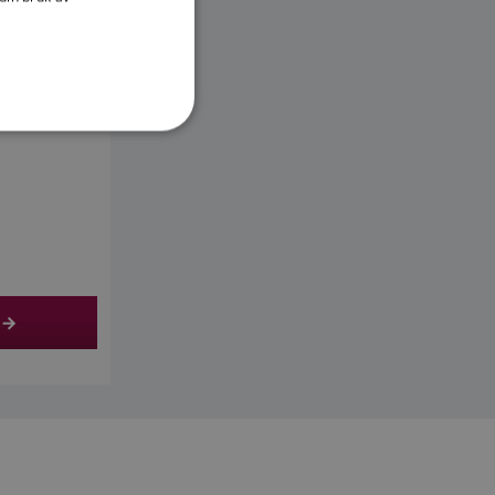
DANISH
0
ITALIAN
iavgift
SWEDISH
GERMAN
DUTCH
SPANISH
NORWEGIAN
FINNISH