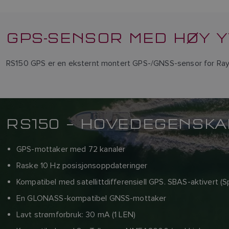
GPS-SENSOR MED HØY Y
RS150 GPS er en eksternt montert GPS-/GNSS-sensor for Raym
RS150 – HOVEDEGENSK
GPS-mottaker med 72 kanaler
Raske 10 Hz posisjonsoppdateringer
Kompatibel med satellittdifferensiell GPS. SBAS-aktive
En GLONASS-kompatibel GNSS-mottaker
Lavt strømforbruk: 30 mA (1 LEN)