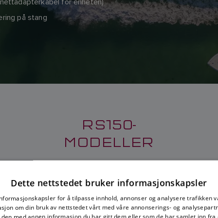
nettadapterkabel for enheten)
ering på stang
RS150-
MODELLER
Dette nettstedet bruker informasjonskapsler
informasjonskapsler for å tilpasse innhold, annonser og analysere trafikken vå
150 GPS-MOTTAKER
RS150 MED STANGMONTE
sjon om din bruk av nettstedet vårt med våre annonserings- og analysepar
SKU: E70310
SKU: T70327
den med annen informasjon du har gitt dem eller som de har samlet inn fra 