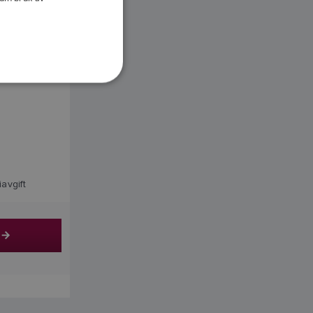
DANISH
ITALIAN
SWEDISH
GERMAN
DUTCH
SPANISH
0
NORWEGIAN
iavgift
FINNISH