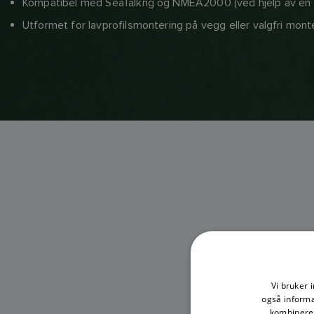
Kompatibel med SeaTalkng og NMEA2000 (ved hjelp av en 
Utformet for lavprofilsmontering på vegg eller valgfri mont
Vi bruker 
RS
også informa
kombinere 