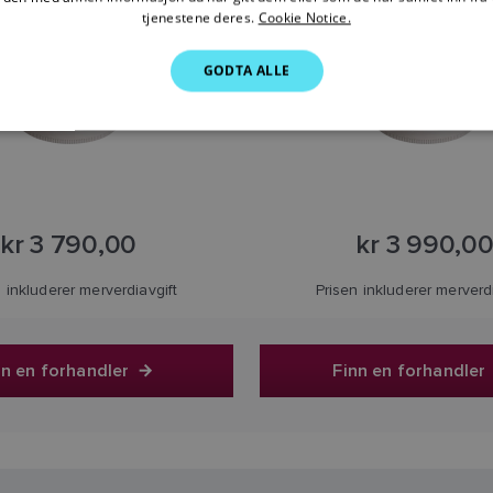
tjenestene deres.
Cookie Notice.
GODTA ALLE
kr 3 790,00
kr 3 990,0
 inkluderer merverdiavgift
Prisen inkluderer merverd
nn en forhandler
Finn en forhandler