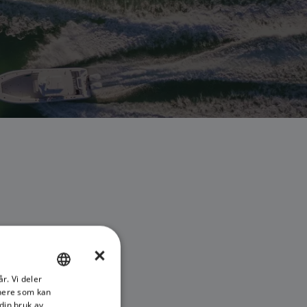
×
r. Vi deler
ENGLISH
RINGSSETT
tnere som kan
FRENCH
din bruk av