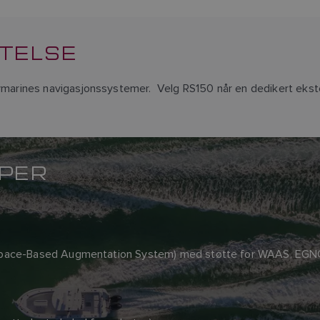
TELSE
arines navigasjonssystemer. Velg RS150 når en dedikert ekst
APER
rt (Space-Based Augmentation System) med støtte for WAAS, 