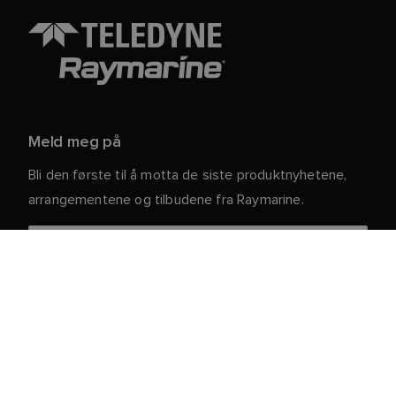
Meld meg på
Bli den første til å motta de siste produktnyhetene,
arrangementene og tilbudene fra Raymarine.
Dine personlige opplysninger er trygge hos oss. For
mer informasjon og detaljer om hvordan du avslutter
abonnementet, kan du lese vår
.
personvernerklæring