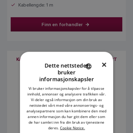
Kabellengde: 1 m
Finn en forhandler
KABEL MED SPURTILKOBLING TIL AVISOLERT
×
Dette nettstedet
ENDEKONTAKT, 1 M
bruker
SKU: A06044
ENGLISH
informasjonskapsler
FRENCH
Vi bruker informasjonskapsler for å tilpasse
innhold, annonser og analysere trafikken vår.
DANISH
Vi deler også informasjon om din bruk av
ITALIAN
nettstedet vårt med våre annonserings- og
analysepartnere som kan kombinere den med
SWEDISH
annen informasjon du har gitt dem eller som
de har samlet inn fra din bruk av tjenestene
GERMAN
deres.
Cookie Notice.