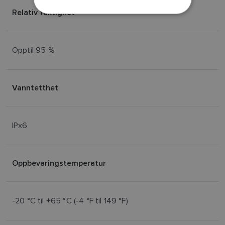
NORWEGIAN
Relativ fuktighet
FINNISH
Opptil 95 %
Vanntetthet
IPx6
Oppbevaringstemperatur
-20 °C til +65 °C (-4 °F til 149 °F)