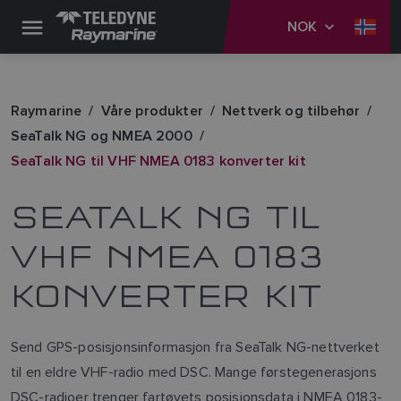
NOK
Raymarine
Våre produkter
Nettverk og tilbehør
SeaTalk NG og NMEA 2000
SeaTalk NG til VHF NMEA 0183 konverter kit
SEATALK NG TIL
VHF NMEA 0183
KONVERTER KIT
Send GPS-posisjonsinformasjon fra SeaTalk NG-nettverket
til en eldre VHF-radio med DSC. Mange førstegenerasjons
DSC-radioer trenger fartøyets posisjonsdata i NMEA 0183-