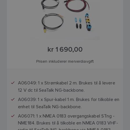
kr 1 690,00
Prisen inkluderer merverdiavgift
A06049:
1 x Strømkabel 2 m. Brukes til å levere
12 V dc til SeaTalk NG-backbone.
A06039:
1 x Spur-kabel 1 m. Brukes for tilkoble en
enhet til SeaTalk NG-backbone.
A06071: 1 x NMEA 0183 overgangskabel STng -
NME184. Brukes til å tilkoble en NMEA 0183 VHF-
radio til SeaTalk NG-backbone via NMEA 0183