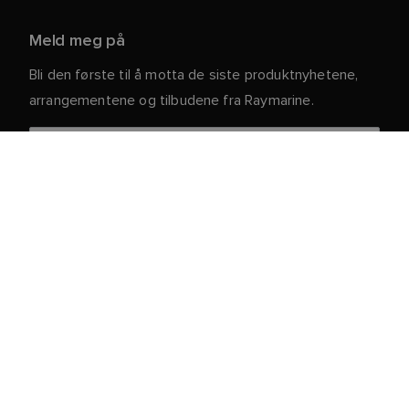
Meld meg på
Bli den første til å motta de siste produktnyhetene,
arrangementene og tilbudene fra Raymarine.
Dine personlige opplysninger er trygge hos oss. For
mer informasjon og detaljer om hvordan du avslutter
abonnementet, kan du lese vår
.
personvernerklæring
Kundeservice