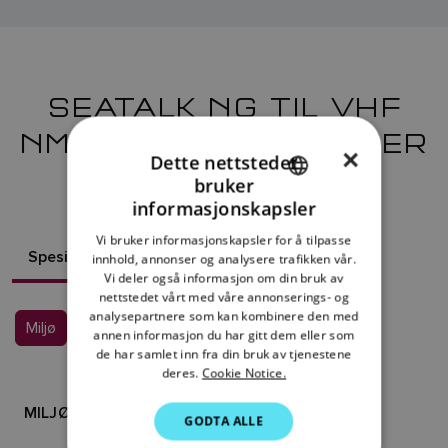
SEATALK NG TIL VHF
NMEA 0183 KONVERTER
×
Dette nettstedet
KIT
bruker
ENGLISH
informasjonskapsler
FRENCH
Vi bruker informasjonskapsler for å tilpasse
Spesifikasjoner
Innholdet i esken
innhold, annonser og analysere trafikken vår.
DANISH
Vi deler også informasjon om din bruk av
ITALIAN
nettstedet vårt med våre annonserings- og
analysepartnere som kan kombinere den med
Miljø
Fysisk
Power
Samsvarer med
SWEDISH
annen informasjon du har gitt dem eller som
de har samlet inn fra din bruk av tjenestene
GERMAN
deres.
Cookie Notice.
DUTCH
MILJØ
GODTA ALLE
SPANISH