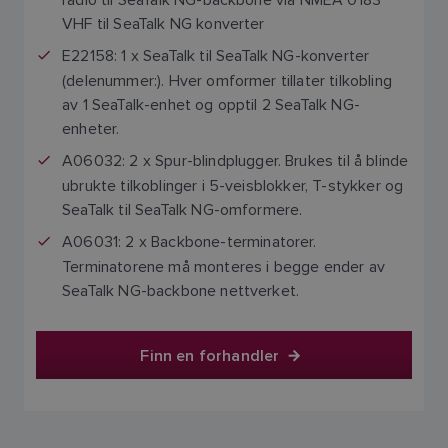
VHF til SeaTalk NG konverter
E22158:
1 x SeaTalk til SeaTalk NG-konverter
(delenummer:). Hver omformer tillater tilkobling
av 1 SeaTalk-enhet og opptil 2 SeaTalk NG-
enheter.
A06032:
2 x Spur-blindplugger. Brukes til å blinde
ubrukte tilkoblinger i 5-veisblokker, T-stykker og
SeaTalk til SeaTalk NG-omformere.
A06031:
2 x Backbone-terminatorer.
Terminatorene må monteres i begge ender av
SeaTalk NG-backbone nettverket.
Finn en forhandler