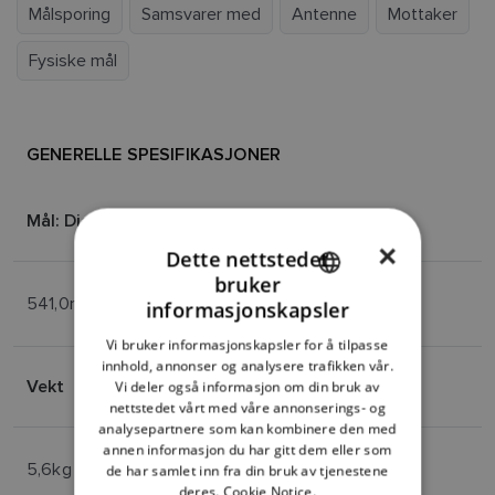
Målsporing
Samsvarer med
Antenne
Mottaker
Fysiske mål
GENERELLE SPESIFIKASJONER
Mål: Diameter | Høyde
×
Dette nettstedet
bruker
ENGLISH
541,0mm | 209,5mm
informasjonskapsler
FRENCH
Vi bruker informasjonskapsler for å tilpasse
innhold, annonser og analysere trafikken vår.
DANISH
Vekt
Vi deler også informasjon om din bruk av
ITALIAN
nettstedet vårt med våre annonserings- og
analysepartnere som kan kombinere den med
SWEDISH
annen informasjon du har gitt dem eller som
5,6kg
de har samlet inn fra din bruk av tjenestene
GERMAN
deres.
Cookie Notice.