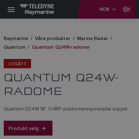
NOK
Raymarine
Våre produkter
Marine Radar
Quantum
Quantum Q24W-radome
UTGÅTT
QUANTUM Q24W-
RADOME
Quantum Q24W 18" CHIRP-pulskompresjonsradar kuppel
Produkt valg