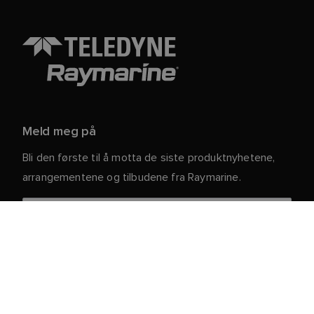
Meld meg på
Bli den første til å motta de siste produktnyhetene,
arrangementene og tilbudene fra Raymarine.
Dine personlige opplysninger er trygge hos oss. For
mer informasjon og detaljer om hvordan du avslutter
abonnementet, kan du lese vår
.
personvernerklæring