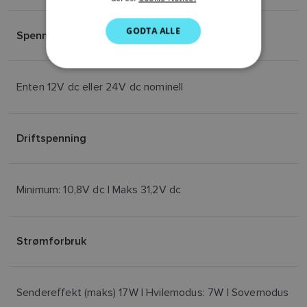
DUTCH
GODTA ALLE
Spenning
SPANISH
NORWEGIAN
FINNISH
Enten 12V dc eller 24V dc nominell
Driftspenning
Minimum: 10,8V dc | Maks 31,2V dc
Strømforbruk
Sendereffekt (maks) 17W | Hvilemodus: 7W | Sovemodus