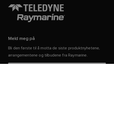
Meld meg på
Bli den første til å motta de siste produktnyhetene,
arrangementene og tilbudene fra Raymarine.
Dine personlige opplysninger er trygge hos oss. For
mer informasjon og detaljer om hvordan du avslutter
abonnementet, kan du lese vår
.
personvernerklæring