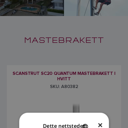
MASTEBRAKETT
SCANSTRUT SC20 QUANTUM MASTEBRAKETT I
HVITT
SKU: A80382
×
Dette nettstedet