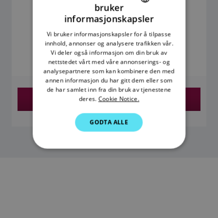
bruker
ENGLISH
informasjonskapsler
FRENCH
Vi bruker informasjonskapsler for å tilpasse
kr 5 190,00
innhold, annonser og analysere trafikken vår.
DANISH
Vi deler også informasjon om din bruk av
ITALIAN
nettstedet vårt med våre annonserings- og
Prisen inkluderer merverdiavgift
analysepartnere som kan kombinere den med
SWEDISH
annen informasjon du har gitt dem eller som
de har samlet inn fra din bruk av tjenestene
GERMAN
Finn en forhandler
deres.
Cookie Notice.
DUTCH
GODTA ALLE
SPANISH
NORWEGIAN
FINNISH