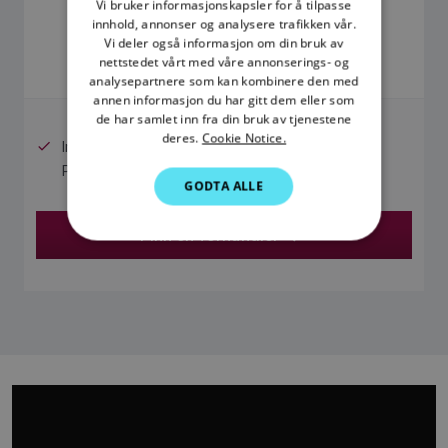
Vi bruker informasjonskapsler for å tilpasse
kr 2 790,00
innhold, annonser og analysere trafikken vår.
DANISH
Vi deler også informasjon om din bruk av
ITALIAN
nettstedet vårt med våre annonserings- og
Prisen inkluderer merverdiavgift
analysepartnere som kan kombinere den med
SWEDISH
annen informasjon du har gitt dem eller som
de har samlet inn fra din bruk av tjenestene
GERMAN
deres.
Cookie Notice.
Inkluderer 1 års gratis LightHouse Charts
DUTCH
Premium-abonnement
GODTA ALLE
SPANISH
NORWEGIAN
Finn en forhandler
FINNISH