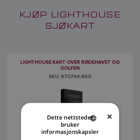
KJØP LIGHTHOUSE
SJØKART
LIGHTHOUSE KART OVER RØDEHAVET OG
GOLFEN
SKU: R70794-RSG
×
Dette nettstedet
bruker
ENGLISH
informasjonskapsler
FRENCH