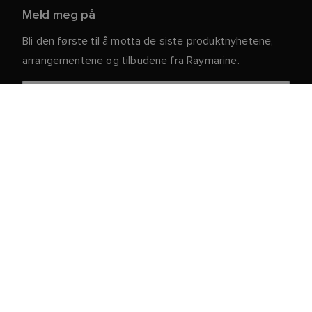
Meld meg på
Bli den første til å motta de siste produktnyhetene,
arrangementene og tilbudene fra Raymarine.
Dine personlige opplysninger er trygge hos oss. For
mer informasjon og detaljer om hvordan du avslutter
abonnementet, kan du lese vår
.
personvernerklæring
Kundeservice