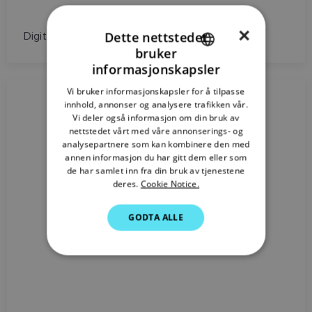
×
Dette nettstedet
Digital ekkoloddmodul
bruker
ENGLISH
informasjonskapsler
FRENCH
Vi bruker informasjonskapsler for å tilpasse
innhold, annonser og analysere trafikken vår.
DANISH
Vi deler også informasjon om din bruk av
ITALIAN
nettstedet vårt med våre annonserings- og
analysepartnere som kan kombinere den med
SWEDISH
annen informasjon du har gitt dem eller som
de har samlet inn fra din bruk av tjenestene
GERMAN
deres.
Cookie Notice.
DUTCH
GODTA ALLE
SPANISH
NORWEGIAN
FINNISH