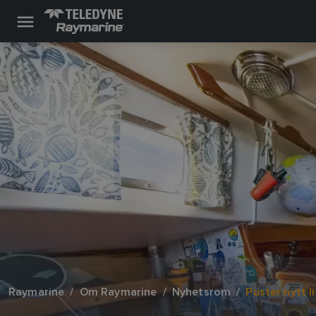
Raymarine
Om Raymarine
Nyhetsrom
Puster nytt li