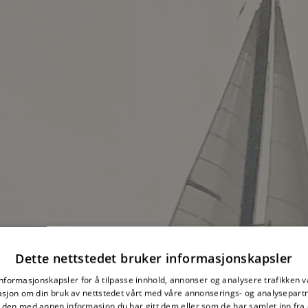
Dette nettstedet bruker informasjonskapsler
informasjonskapsler for å tilpasse innhold, annonser og analysere trafikken vå
sjon om din bruk av nettstedet vårt med våre annonserings- og analysepar
den med annen informasjon du har gitt dem eller som de har samlet inn fra 