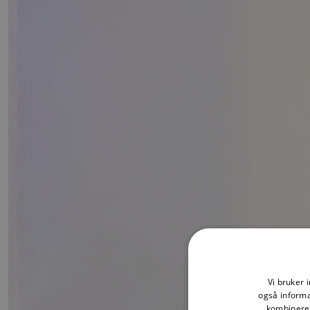
Vi bruker 
også informa
kombinere 