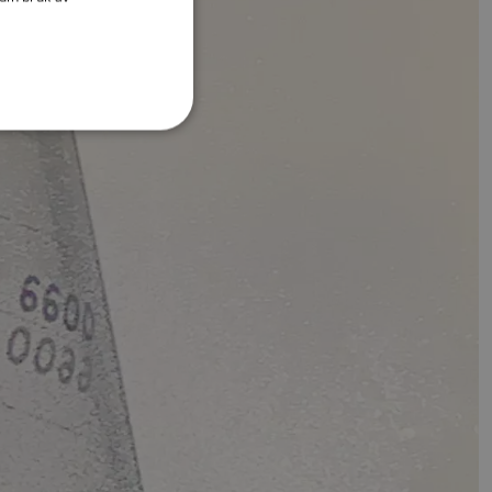
DANISH
ITALIAN
SWEDISH
GERMAN
DUTCH
SPANISH
NORWEGIAN
FINNISH