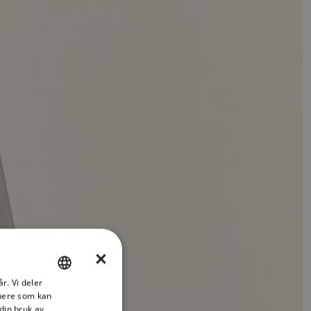
×
r. Vi deler
ENGLISH
tnere som kan
FRENCH
din bruk av