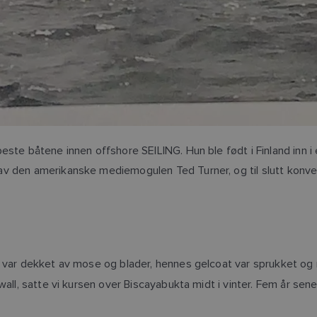
te båtene innen offshore SEILING. Hun ble født i Finland inn i e
v den amerikanske mediemogulen Ted Turner, og til slutt konver
 var dekket av mose og blader, hennes gelcoat var sprukket og r
wall, satte vi kursen over Biscayabukta midt i vinter. Fem år sen