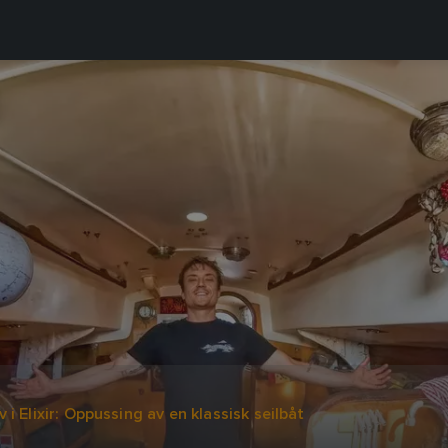
v i Elixir: Oppussing av en klassisk seilbåt